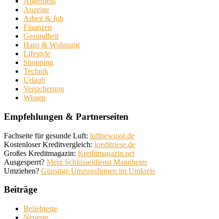
Allgemein
Anzeige
Arbeit & Job
Finanzen
Gesundheit
Haus & Wohnung
Lifestyle
Shopping
Technik
Urlaub
Versicherung
Wissen
Empfehlungen & Partnerseiten
Fachseite für gesunde Luft:
luftbewusst.de
Kostenloser Kreditvergleich:
kreditriese.de
Großes Kreditmagazin:
Kreditmagazin.net
Ausgesperrt?
Merz Schlüsseldienst Mannheim
Umziehen?
Günstige Umzugsfirmen im Umkreis
Beiträge
Beliebteste
Neueste