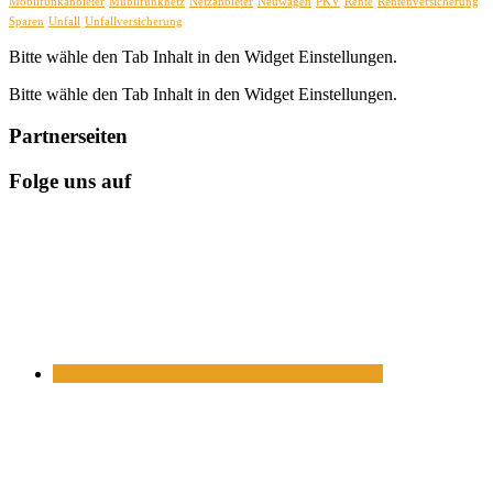
Mobilfunkanbieter
Mubilfunknetz
Netzanbieter
Neuwagen
PKV
Rente
Rentenversicherung
Sparen
Unfall
Unfallversicherung
Bitte wähle den Tab Inhalt in den Widget Einstellungen.
Bitte wähle den Tab Inhalt in den Widget Einstellungen.
Partnerseiten
Folge uns auf
https://www.facebook.com/
https://twitter.com/