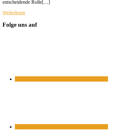
entscheidende Rolle[…]
Weiterlesen
Folge uns auf
https://www.facebook.com/
https://twitter.com/
https://www.linkedin.com/