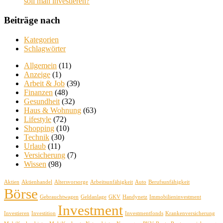
soll man investieren?
Beiträge nach
Kategorien
Schlagwörter
Allgemein
(11)
Anzeige
(1)
Arbeit & Job
(39)
Finanzen
(48)
Gesundheit
(32)
Haus & Wohnung
(63)
Lifestyle
(72)
Shopping
(10)
Technik
(30)
Urlaub
(11)
Versicherung
(7)
Wissen
(98)
Aktien
Aktienhandel
Altersvorsorge
Arbeitsunfähigkeit
Auto
Berufsunfähigkeit
Börse
Gebrauchtwagen
Geldanlage
GKV
Handynetz
Immobilieninvestment
Investment
Investieren
Investition
Investmentfonds
Krankenversicherung