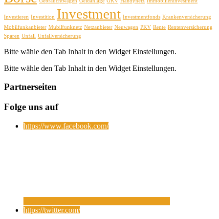
Gebrauchtwagen
Geldanlage
GKV
Handynetz
Immobilieninvestment
Investment
Investieren
Investition
Investmentfonds
Krankenversicherung
Mobilfunkanbieter
Mubilfunknetz
Netzanbieter
Neuwagen
PKV
Rente
Rentenversicherung
Sparen
Unfall
Unfallversicherung
Bitte wähle den Tab Inhalt in den Widget Einstellungen.
Bitte wähle den Tab Inhalt in den Widget Einstellungen.
Partnerseiten
Folge uns auf
https://www.facebook.com/
https://twitter.com/