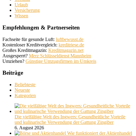
Urlaub
Versicherung
Wissen
Empfehlungen & Partnerseiten
Fachseite für gesunde Luft:
luftbewusst.de
Kostenloser Kreditvergleich:
kreditriese.de
Großes Kreditmagazin:
Kreditmagazin.net
Ausgesperrt?
Merz Schlüsseldienst Mannheim
Umziehen?
Günstige Umzugsfirmen im Umkreis
Beiträge
Beliebteste
Neueste
Kategorien
Die vielfältige Welt des Ingwers: Gesundheitliche Vorteile
und kulinarische Verwendung der Gattung Zingiber
6. August 2026
Wie funktioniert der Aktienhandel