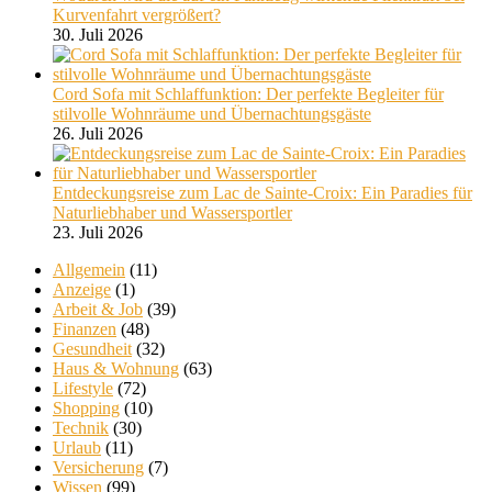
Kurvenfahrt vergrößert?
30. Juli 2026
Cord Sofa mit Schlaffunktion: Der perfekte Begleiter für
stilvolle Wohnräume und Übernachtungsgäste
26. Juli 2026
Entdeckungsreise zum Lac de Sainte-Croix: Ein Paradies für
Naturliebhaber und Wassersportler
23. Juli 2026
Allgemein
(11)
Anzeige
(1)
Arbeit & Job
(39)
Finanzen
(48)
Gesundheit
(32)
Haus & Wohnung
(63)
Lifestyle
(72)
Shopping
(10)
Technik
(30)
Urlaub
(11)
Versicherung
(7)
Wissen
(99)