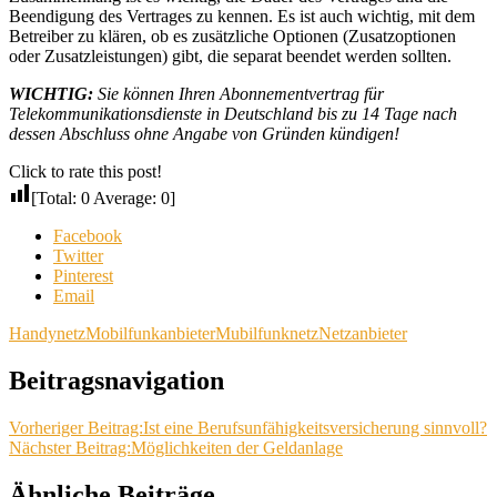
Beendigung des Vertrages zu kennen. Es ist auch wichtig, mit dem
Betreiber zu klären, ob es zusätzliche Optionen (Zusatzoptionen
oder Zusatzleistungen) gibt, die separat beendet werden sollten.
WICHTIG:
Sie können Ihren Abonnementvertrag für
Telekommunikationsdienste in Deutschland bis zu 14 Tage nach
dessen Abschluss ohne Angabe von Gründen kündigen!
Click to rate this post!
[Total:
0
Average:
0
]
Facebook
Twitter
Pinterest
Email
Handynetz
Mobilfunkanbieter
Mubilfunknetz
Netzanbieter
Beitragsnavigation
Vorheriger Beitrag:
Ist eine Berufsunfähigkeitsversicherung sinnvoll?
Nächster Beitrag:
Möglichkeiten der Geldanlage
Ähnliche Beiträge