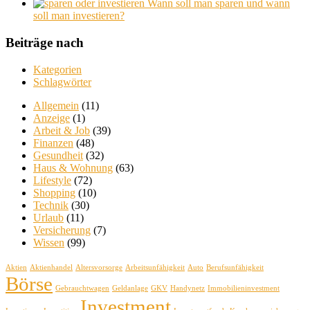
Wann soll man sparen und wann
soll man investieren?
Beiträge nach
Kategorien
Schlagwörter
Allgemein
(11)
Anzeige
(1)
Arbeit & Job
(39)
Finanzen
(48)
Gesundheit
(32)
Haus & Wohnung
(63)
Lifestyle
(72)
Shopping
(10)
Technik
(30)
Urlaub
(11)
Versicherung
(7)
Wissen
(99)
Aktien
Aktienhandel
Altersvorsorge
Arbeitsunfähigkeit
Auto
Berufsunfähigkeit
Börse
Gebrauchtwagen
Geldanlage
GKV
Handynetz
Immobilieninvestment
Investment