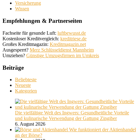
Versicherung
Wissen
Empfehlungen & Partnerseiten
Fachseite für gesunde Luft:
luftbewusst.de
Kostenloser Kreditvergleich:
kreditriese.de
Großes Kreditmagazin:
Kreditmagazin.net
Ausgesperrt?
Merz Schlüsseldienst Mannheim
Umziehen?
Günstige Umzugsfirmen im Umkreis
Beiträge
Beliebteste
Neueste
Kategorien
Die vielfältige Welt des Ingwers: Gesundheitliche Vorteile
und kulinarische Verwendung der Gattung Zingiber
6. August 2026
Wie funktioniert der Aktienhandel
an der Börse?