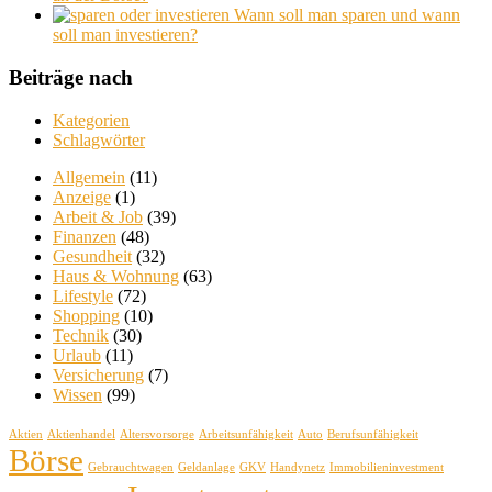
Wann soll man sparen und wann
soll man investieren?
Beiträge nach
Kategorien
Schlagwörter
Allgemein
(11)
Anzeige
(1)
Arbeit & Job
(39)
Finanzen
(48)
Gesundheit
(32)
Haus & Wohnung
(63)
Lifestyle
(72)
Shopping
(10)
Technik
(30)
Urlaub
(11)
Versicherung
(7)
Wissen
(99)
Aktien
Aktienhandel
Altersvorsorge
Arbeitsunfähigkeit
Auto
Berufsunfähigkeit
Börse
Gebrauchtwagen
Geldanlage
GKV
Handynetz
Immobilieninvestment