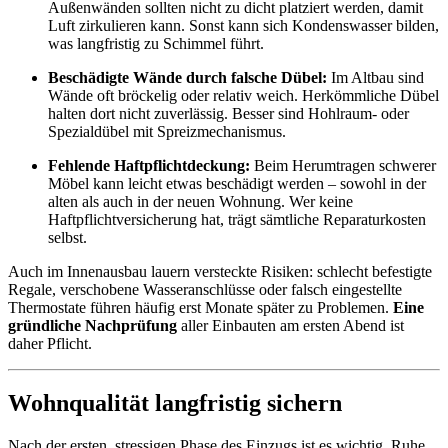
Außenwänden sollten nicht zu dicht platziert werden, damit
Luft zirkulieren kann. Sonst kann sich Kondenswasser bilden,
was langfristig zu Schimmel führt.
Beschädigte Wände durch falsche Dübel:
Im Altbau sind
Wände oft bröckelig oder relativ weich. Herkömmliche Dübel
halten dort nicht zuverlässig. Besser sind Hohlraum- oder
Spezialdübel mit Spreizmechanismus.
Fehlende Haftpflichtdeckung:
Beim Herumtragen schwerer
Möbel kann leicht etwas beschädigt werden – sowohl in der
alten als auch in der neuen Wohnung. Wer keine
Haftpflichtversicherung hat, trägt sämtliche Reparaturkosten
selbst.
Auch im Innenausbau lauern versteckte Risiken: schlecht befestigte
Regale, verschobene Wasseranschlüsse oder falsch eingestellte
Thermostate führen häufig erst Monate später zu Problemen.
Eine
gründliche Nachprüfung
aller Einbauten am ersten Abend ist
daher Pflicht.
Wohnqualität langfristig sichern
Nach der ersten, stressigen Phase des Einzugs ist es wichtig, Ruhe