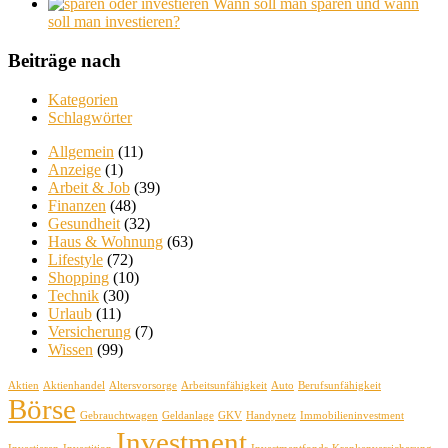
Wann soll man sparen und wann
soll man investieren?
Beiträge nach
Kategorien
Schlagwörter
Allgemein
(11)
Anzeige
(1)
Arbeit & Job
(39)
Finanzen
(48)
Gesundheit
(32)
Haus & Wohnung
(63)
Lifestyle
(72)
Shopping
(10)
Technik
(30)
Urlaub
(11)
Versicherung
(7)
Wissen
(99)
Aktien
Aktienhandel
Altersvorsorge
Arbeitsunfähigkeit
Auto
Berufsunfähigkeit
Börse
Gebrauchtwagen
Geldanlage
GKV
Handynetz
Immobilieninvestment
Investment