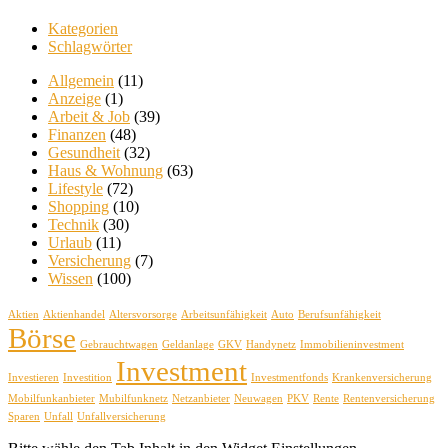
Kategorien
Schlagwörter
Allgemein
(11)
Anzeige
(1)
Arbeit & Job
(39)
Finanzen
(48)
Gesundheit
(32)
Haus & Wohnung
(63)
Lifestyle
(72)
Shopping
(10)
Technik
(30)
Urlaub
(11)
Versicherung
(7)
Wissen
(100)
Aktien
Aktienhandel
Altersvorsorge
Arbeitsunfähigkeit
Auto
Berufsunfähigkeit
Börse
Gebrauchtwagen
Geldanlage
GKV
Handynetz
Immobilieninvestment
Investment
Investieren
Investition
Investmentfonds
Krankenversicherung
Mobilfunkanbieter
Mubilfunknetz
Netzanbieter
Neuwagen
PKV
Rente
Rentenversicherung
Sparen
Unfall
Unfallversicherung