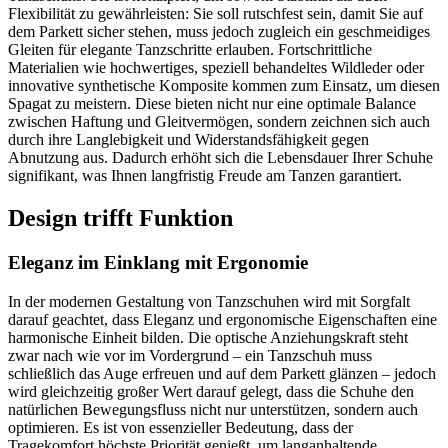
Flexibilität zu gewährleisten: Sie soll rutschfest sein, damit Sie auf
dem Parkett sicher stehen, muss jedoch zugleich ein geschmeidiges
Gleiten für elegante Tanzschritte erlauben. Fortschrittliche
Materialien wie hochwertiges, speziell behandeltes Wildleder oder
innovative synthetische Komposite kommen zum Einsatz, um diesen
Spagat zu meistern. Diese bieten nicht nur eine optimale Balance
zwischen Haftung und Gleitvermögen, sondern zeichnen sich auch
durch ihre Langlebigkeit und Widerstandsfähigkeit gegen
Abnutzung aus. Dadurch erhöht sich die Lebensdauer Ihrer Schuhe
signifikant, was Ihnen langfristig Freude am Tanzen garantiert.
Design trifft Funktion
Eleganz im Einklang mit Ergonomie
In der modernen Gestaltung von Tanzschuhen wird mit Sorgfalt
darauf geachtet, dass Eleganz und ergonomische Eigenschaften eine
harmonische Einheit bilden. Die optische Anziehungskraft steht
zwar nach wie vor im Vordergrund – ein Tanzschuh muss
schließlich das Auge erfreuen und auf dem Parkett glänzen – jedoch
wird gleichzeitig großer Wert darauf gelegt, dass die Schuhe den
natürlichen Bewegungsfluss nicht nur unterstützen, sondern auch
optimieren. Es ist von essenzieller Bedeutung, dass der
Tragekomfort höchste Priorität genießt, um langanhaltende