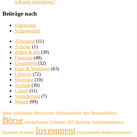
soll man investieren?
Beiträge nach
Kategorien
Schlagwörter
Allgemein
(11)
Anzeige
(1)
Arbeit & Job
(39)
Finanzen
(48)
Gesundheit
(32)
Haus & Wohnung
(63)
Lifestyle
(72)
Shopping
(10)
Technik
(30)
Urlaub
(11)
Versicherung
(7)
Wissen
(99)
Aktien
Aktienhandel
Altersvorsorge
Arbeitsunfähigkeit
Auto
Berufsunfähigkeit
Börse
Gebrauchtwagen
Geldanlage
GKV
Handynetz
Immobilieninvestment
Investment
Investieren
Investition
Investmentfonds
Krankenversicherung