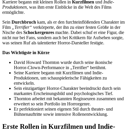
Karriere begann mit kleinen Rollen in
Kurzfilmen
und
Indie-
Produktionen
, was ihm erste Einblicke in die Welt des Films
ermöglichte.
Sein
Durchbruch
kam, als er den furchteinflößenden Charakter im
Film
„Terrifier“
verkörperte, der ihn zu einer festen Größe in der
Nische des
Schockergenres
machte. Dabei schuf er eine Figur, die
nicht nur bei Fans, sondern auch bei Kritikern für Aufsehen sorgte,
was seinen Ruf als talentierter Horror-Darsteller festigte.
Das Wichtigste in Kürze
David Howard Thornton wurde durch seine ikonische
Horror-Clown-Performance in „Terrifier“ berühmt.
Seine Karriere begann mit Kurzfilmen und Indie-
Produktionen, um schauspielerische Fähigkeiten zu
entwickeln.
Sein einzigartiger Horror-Charakter beeindruckt durch sein
markantes Erscheinungsbild und psychologisches Tief.
Thornton arbeitet mit bekannten Regisseuren zusammen und
erweitert so sein Portfolio im Horrorgenre.
Er perfektioniert seinen eigenen Stil durch theater- und
Bühnenauftritte sowie intensive Rollenentwicklung.
Erste Rollen in Kurzfilmen und Indie-