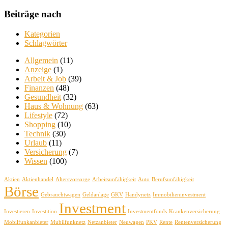
Beiträge nach
Kategorien
Schlagwörter
Allgemein
(11)
Anzeige
(1)
Arbeit & Job
(39)
Finanzen
(48)
Gesundheit
(32)
Haus & Wohnung
(63)
Lifestyle
(72)
Shopping
(10)
Technik
(30)
Urlaub
(11)
Versicherung
(7)
Wissen
(100)
Aktien
Aktienhandel
Altersvorsorge
Arbeitsunfähigkeit
Auto
Berufsunfähigkeit
Börse
Gebrauchtwagen
Geldanlage
GKV
Handynetz
Immobilieninvestment
Investment
Investieren
Investition
Investmentfonds
Krankenversicherung
Mobilfunkanbieter
Mubilfunknetz
Netzanbieter
Neuwagen
PKV
Rente
Rentenversicherung