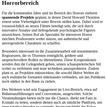
Horrorbereich
Für die kommenden Jahre sind im Bereich des Horrors mehrere
spannende Projekte
geplant, in denen David Howard Thornton
erneut seine Vielseitigkeit unter Beweis stellen kann. Dabei wird er
voraussichtlich an neuen Filmen beteiligt sein, die sich durch
innovative Ansätze und tiefergehende psychologische Figuren
auszeichnen. Seinen Ruf als Spezialist für intensiven Horror
möchten Produzenten weiter nutzen, um authentische und
unvergessliche Charaktere zu schaffen.
Besonders interessant ist die Zusammenarbeit mit renommierten
Regisseuren, die es Thornton ermöglicht, größere und
anspruchsvollere Rollen zu übernehmen. Diese Kooperationen
werden ihm die Gelegenheit geben, seinen schauspielerischen Stil
weiter zu verfeinern und neue techniken auszuprobieren. Zudem
plant er, an Projekten mitzuwirken, die sowohl fiktive Welten als
auch realistische Szenarien miteinander verbinden, um das Publikum
noch stärker in den Bann zu ziehen.
Des Weiteren wird sein Engagement im Live-Bereich, etwa auf
Bühnenaufführungen und Conventions, ausgeweitet. Solche
Veranstaltungen bieten nicht nur die Chance, direkt mit Fans in
Kontakt zu treten, sondern dienen auch als nützliche Plattform, um
neue kreative Impulse zu sammeln. Insgesamt bleibt der Fokus