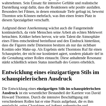
wahrnehmen. Sein Einsatz für intensive Gefühle und realistische
Darstellung sorgt dafür, dass die Reaktionen sehr positiv ausfallen.
Besonders bei Filmen, in denen emotionale Tiefe gefragt ist, beweist
Thornton sein Können mehrfach, was ihm einen festen Platz in
diesem Spezialgebiet verschafft.
Aufgrund dieser Anerkennung wächst auch die Fangemeinde
kontinuierlich, da viele Menschen seine Arbeit als echten Mehrwert
betrachten. Kritiker heben hervor, wie sein Talent die Atmosphäre
eines Films entscheidend beeinflusst und den Eindruck hinterlässt,
dass die Figuren mehr Dimension besitzen als nur das sichtbare
Kostüm oder Make-up. Als Ergebnis steht Thorntons Ruf für einen
Schauspieler, der nicht nur kostümiert agiert, sondern plakativ tief in
die Gestaltung seiner Rollen eintaucht. Diese anhaltende Resonanz
stärkt schließlich seinen Status innerhalb des Genres erheblich.
Entwicklung eines einzigartigen Stils im
schauspielerischen Ausdruck
Die Entwicklung eines
einzigartigen Stils im schauspielerischen
Ausdruck
ist ein wesentlicher Bestandteil der Karriere von David
Howard Thornton. Durch die intensive Beschäftigung mit
verschiedenen Rollen hat er eine Praxis aufgebaut, die es ihm
ermöglicht, seine Charaktere auf äußerst authentische und