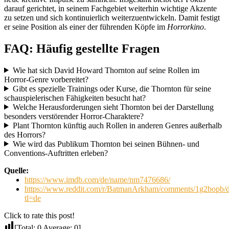
darauf gerichtet, in seinem Fachgebiet weiterhin wichtige Akzente
zu setzen und sich kontinuierlich weiterzuentwickeln. Damit festigt
er seine Position als einer der führenden Köpfe im
Horrorkino
.
FAQ: Häufig gestellte Fragen
Wie hat sich David Howard Thornton auf seine Rollen im
Horror-Genre vorbereitet?
Gibt es spezielle Trainings oder Kurse, die Thornton für seine
schauspielerischen Fähigkeiten besucht hat?
Welche Herausforderungen sieht Thornton bei der Darstellung
besonders verstörender Horror-Charaktere?
Plant Thornton künftig auch Rollen in anderen Genres außerhalb
des Horrors?
Wie wird das Publikum Thornton bei seinen Bühnen- und
Conventions-Auftritten erleben?
Quelle:
https://www.imdb.com/de/name/nm7476686/
https://www.reddit.com/r/BatmanArkham/comments/1g2bopb/d
tl=de
Click to rate this post!
[Total:
0
Average:
0
]