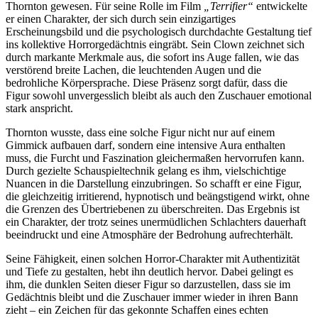
Thornton gewesen. Für seine Rolle im Film
„Terrifier“
entwickelte
er einen Charakter, der sich durch sein einzigartiges
Erscheinungsbild und die psychologisch durchdachte Gestaltung tief
ins kollektive Horrorgedächtnis eingräbt. Sein Clown zeichnet sich
durch markante Merkmale aus, die sofort ins Auge fallen, wie das
verstörend breite Lachen, die leuchtenden Augen und die
bedrohliche Körpersprache. Diese Präsenz sorgt dafür, dass die
Figur sowohl unvergesslich bleibt als auch den Zuschauer emotional
stark anspricht.
Thornton wusste, dass eine solche Figur nicht nur auf einem
Gimmick aufbauen darf, sondern eine intensive Aura enthalten
muss, die Furcht und Faszination gleichermaßen hervorrufen kann.
Durch gezielte Schauspieltechnik gelang es ihm, vielschichtige
Nuancen in die Darstellung einzubringen. So schafft er eine Figur,
die gleichzeitig irritierend, hypnotisch und beängstigend wirkt, ohne
die Grenzen des Übertriebenen zu überschreiten. Das Ergebnis ist
ein Charakter, der trotz seines unermüdlichen Schlachters dauerhaft
beeindruckt und eine Atmosphäre der Bedrohung aufrechterhält.
Seine Fähigkeit, einen solchen Horror-Charakter mit Authentizität
und Tiefe zu gestalten, hebt ihn deutlich hervor. Dabei gelingt es
ihm, die dunklen Seiten dieser Figur so darzustellen, dass sie im
Gedächtnis bleibt und die Zuschauer immer wieder in ihren Bann
zieht – ein Zeichen für das gekonnte Schaffen eines echten