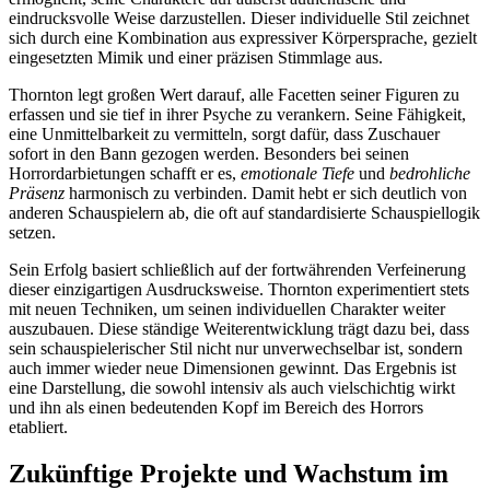
eindrucksvolle Weise darzustellen. Dieser individuelle Stil zeichnet
sich durch eine Kombination aus expressiver Körpersprache, gezielt
eingesetzten Mimik und einer präzisen Stimmlage aus.
Thornton legt großen Wert darauf, alle Facetten seiner Figuren zu
erfassen und sie tief in ihrer Psyche zu verankern. Seine Fähigkeit,
eine Unmittelbarkeit zu vermitteln, sorgt dafür, dass Zuschauer
sofort in den Bann gezogen werden. Besonders bei seinen
Horrordarbietungen schafft er es,
emotionale Tiefe
und
bedrohliche
Präsenz
harmonisch zu verbinden. Damit hebt er sich deutlich von
anderen Schauspielern ab, die oft auf standardisierte Schauspiellogik
setzen.
Sein Erfolg basiert schließlich auf der fortwährenden Verfeinerung
dieser einzigartigen Ausdrucksweise. Thornton experimentiert stets
mit neuen Techniken, um seinen individuellen Charakter weiter
auszubauen. Diese ständige Weiterentwicklung trägt dazu bei, dass
sein schauspielerischer Stil nicht nur unverwechselbar ist, sondern
auch immer wieder neue Dimensionen gewinnt. Das Ergebnis ist
eine Darstellung, die sowohl intensiv als auch vielschichtig wirkt
und ihn als einen bedeutenden Kopf im Bereich des Horrors
etabliert.
Zukünftige Projekte und Wachstum im