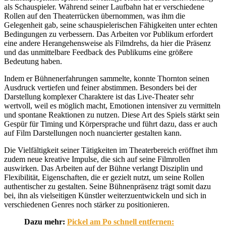
als Schauspieler. Während seiner Laufbahn hat er verschiedene
Rollen auf den Theaterrücken übernommen, was ihm die
Gelegenheit gab, seine schauspielerischen Fähigkeiten unter echten
Bedingungen zu verbessern. Das Arbeiten vor Publikum erfordert
eine andere Herangehensweise als Filmdrehs, da hier die Präsenz
und das unmittelbare Feedback des Publikums eine größere
Bedeutung haben.
Indem er Bühnenerfahrungen sammelte, konnte Thornton seinen
Ausdruck vertiefen und feiner abstimmen. Besonders bei der
Darstellung komplexer Charaktere ist das Live-Theater sehr
wertvoll, weil es möglich macht, Emotionen intensiver zu vermitteln
und spontane Reaktionen zu nutzen. Diese Art des Spiels stärkt sein
Gespür für Timing und Körpersprache und führt dazu, dass er auch
auf Film Darstellungen noch nuancierter gestalten kann.
Die Vielfältigkeit seiner Tätigkeiten im Theaterbereich eröffnet ihm
zudem neue kreative Impulse, die sich auf seine Filmrollen
auswirken. Das Arbeiten auf der Bühne verlangt Disziplin und
Flexibilität, Eigenschaften, die er gezielt nutzt, um seine Rollen
authentischer zu gestalten. Seine Bühnenpräsenz trägt somit dazu
bei, ihn als vielseitigen Künstler weiterzuentwickeln und sich in
verschiedenen Genres noch stärker zu positionieren.
Dazu mehr:
Pickel am Po schnell entfernen: