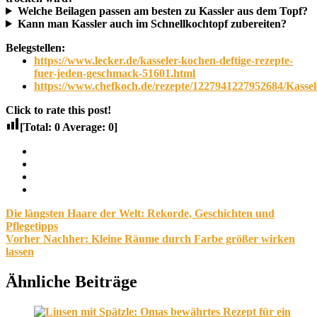
Welche Beilagen passen am besten zu Kassler aus dem Topf?
Kann man Kassler auch im Schnellkochtopf zubereiten?
Belegstellen:
https://www.lecker.de/kasseler-kochen-deftige-rezepte-
fuer-jeden-geschmack-51601.html
https://www.chefkoch.de/rezepte/1227941227952684/Kassel
Click to rate this post!
[Total:
0
Average:
0
]
Facebook
Twitter
Pinterest
Email
Beitragsnavigation
Vorheriger
Die längsten Haare der Welt: Rekorde, Geschichten und
Beitrag:
Pflegetipps
Nächster
Vorher Nachher: Kleine Räume durch Farbe größer wirken
Beitrag:
lassen
Ähnliche Beiträge