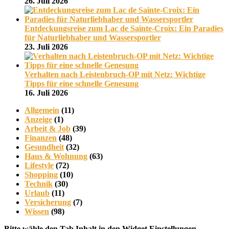
26. Juli 2026
Entdeckungsreise zum Lac de Sainte-Croix: Ein Paradies
für Naturliebhaber und Wassersportler
23. Juli 2026
Verhalten nach Leistenbruch-OP mit Netz: Wichtige
Tipps für eine schnelle Genesung
16. Juli 2026
Allgemein
(11)
Anzeige
(1)
Arbeit & Job
(39)
Finanzen
(48)
Gesundheit
(32)
Haus & Wohnung
(63)
Lifestyle
(72)
Shopping
(10)
Technik
(30)
Urlaub
(11)
Versicherung
(7)
Wissen
(98)
Bitte wähle den Tab Inhalt in den Widget Einstellungen.