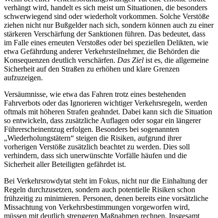
verhängt wird, handelt es sich meist um Situationen, die besonders
schwerwiegend sind oder wiederholt vorkommen. Solche Verstöße
ziehen nicht nur Bußgelder nach sich, sondern können auch zu einer
stärkeren Verschärfung der Sanktionen führen. Das bedeutet, dass
im Falle eines erneuten Verstoßes oder bei speziellen Delikten, wie
etwa Gefährdung anderer Verkehrsteilnehmer, die Behörden die
Konsequenzen deutlich verschärfen.
Das Ziel
ist es, die allgemeine
Sicherheit auf den Straßen zu erhöhen und klare Grenzen
aufzuzeigen.
Versäumnisse, wie etwa das Fahren trotz eines bestehenden
Fahrverbots oder das Ignorieren wichtiger Verkehrsregeln, werden
oftmals mit höheren Strafen geahndet. Dabei kann sich die Situation
so entwickeln, dass zusätzliche Auflagen oder sogar ein längerer
Führerscheinentzug erfolgen. Besonders bei sogenannten
„Wiederholungstätern“ steigen die Risiken, aufgrund ihrer
vorherigen Verstöße zusätzlich beachtet zu werden. Dies soll
verhindern, dass sich unerwünschte Vorfälle häufen und die
Sicherheit aller Beteiligten gefährdet ist.
Bei Verkehrsrowdytat steht im Fokus, nicht nur die Einhaltung der
Regeln durchzusetzen, sondern auch potentielle Risiken schon
frühzeitig zu minimieren. Personen, denen bereits eine vorsätzliche
Missachtung von Verkehrsbestimmungen vorgeworfen wird,
müssen mit deutlich strengeren Maßnahmen rechnen. Insgesamt