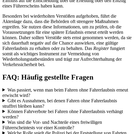
Einfluss auf die Entscheidung über die Erteilung oder den Entzug
eines Führerscheins haben kann.
Besonders bei wiederholten Verstößen aufgehoben, führt die
Aktenlage dazu, dass die Behörden oft strengere Maßnahmen
ergreifen. Sie nutzen diese Informationen, um zu prüfen, ob die
Voraussetzungen für eine spätere Erlaubnis erneut erteilt werden
können. Daher sollten Verstöße stets ernst genommen werden, da sie
sich dauerhaft negativ auf die Chance auswirken, eine gültige
Fahrerlaubnis zu erhalten oder zu behalten. Das
Register
fungiert
somit als wichtiges Instrument zur Vermeidung von
Wiederholungstatbeständen und trägt zur Aufrechterhaltung der
Verkehrssicherheit bei.
FAQ: Häufig gestellte Fragen
Was passiert, wenn man beim Fahren ohne Fahrerlaubnis erneut
erwischt wird?
Gibt es Ausnahmen, bei denen Fahren ohne Fahrerlaubnis
straffrei bleiben kann?
Können Fahrverbote bei Fahren ohne Fahrerlaubnis verhängt
werden?
Was sind die Vor- und Nachteile eines freiwilligen
Führerscheintests vor einer Kontrolle?
Welche Rolle spielt die Polizei bei der Feststellung von Fahrten