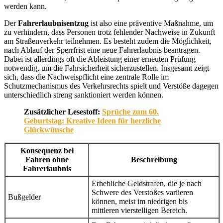
werden kann.
Der
Fahrerlaubnisentzug
ist also eine präventive Maßnahme, um
zu verhindern, dass Personen trotz fehlender Nachweise in Zukunft
am Straßenverkehr teilnehmen. Es besteht zudem die Möglichkeit,
nach Ablauf der Sperrfrist eine neue Fahrerlaubnis beantragen.
Dabei ist allerdings oft die Ableistung einer erneuten Prüfung
notwendig, um die Fahrsicherheit sicherzustellen. Insgesamt zeigt
sich, dass die Nachweispflicht eine zentrale Rolle im
Schutzmechanismus des Verkehrsrechts spielt und Verstöße dagegen
unterschiedlich streng sanktioniert werden können.
Zusätzlicher Lesestoff:
Sprüche zum 60.
Geburtstag: Kreative Ideen für herzliche
Glückwünsche
Konsequenz bei
Fahren ohne
Beschreibung
Fahrerlaubnis
Erhebliche Geldstrafen, die je nach
Schwere des Verstoßes variieren
Bußgelder
können, meist im niedrigen bis
mittleren vierstelligen Bereich.