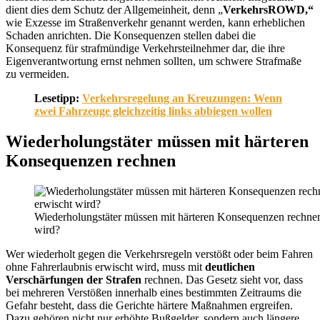
dient dies dem Schutz der Allgemeinheit, denn „
VerkehrsROWD,“
wie Exzesse im Straßenverkehr genannt werden, kann erheblichen
Schaden anrichten. Die Konsequenzen stellen dabei die
Konsequenz für strafmündige Verkehrsteilnehmer dar, die ihre
Eigenverantwortung ernst nehmen sollten, um schwere Strafmaße
zu vermeiden.
Lesetipp:
Verkehrsregelung an Kreuzungen: Wenn
zwei Fahrzeuge gleichzeitig links abbiegen wollen
Wiederholungstäter müssen mit härteren
Konsequenzen rechnen
Wiederholungstäter müssen mit härteren Konsequenzen rechnen
wird?
Wer wiederholt gegen die Verkehrsregeln verstößt oder beim Fahren
ohne Fahrerlaubnis erwischt wird, muss mit
deutlichen
Verschärfungen der Strafen
rechnen. Das Gesetz sieht vor, dass
bei mehreren Verstößen innerhalb eines bestimmten Zeitraums die
Gefahr besteht, dass die Gerichte härtere Maßnahmen ergreifen.
Dazu gehören nicht nur erhöhte Bußgelder, sondern auch längere