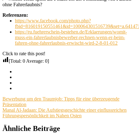
ohne Fahrerlaubnis?
Referenzen:
https://www.facebook.com/photo.php?
fbid=816019150551461&id=100064301516739&set=a.64147
https://ru.fuehrerschein-bestehen.de/Erklaerungen/womit-
muss-ein-fahrerlaubnisbewerber-rechnen-wenn-er-beim-
fahren-ohne-fahrerlaubnis-erwischt-wird-2-8-01-012
Click to rate this post!
[Total:
0
Average:
0
]
Facebook
Twitter
Pinterest
Email
Beitragsnavigation
Vorheriger
Bewerbung um den Traumjob: Tipps für eine überzeugende
Beitrag:
Präsentation
Nächster
Manal Al-Jadaan: Die Aufstiegsgeschichte einer einflussreichen
Beitrag:
Führungspersönlichkeit im Nahen Osten
Ähnliche Beiträge