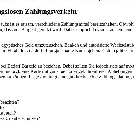
ngslosen Zahlungsverkehr
bs ist es ratsam, verschiedene Zahlungsmittel bereitzuhalten. Obwohl 
 dass nur Bargeld genutzt wird. Daher empfiehlt es sich, ausreichend
 ägyptisches Geld umzutauschen. Banken und autorisierte Wechselstube
am Flughafen, da dort oft ungünstigere Kurse gelten. Zudem gibt es i
, bei Bedarf Bargeld zu beziehen. Dabei sollten Sie jedoch stets auf m
ragen und ggf. eine Karte mit günstigen oder gebührenfreien Abhebunge
en zu können. Insgesamt trägt eine gut durchdachte Zahlungsplanung ma
 beachten?
ub?
 Ägypten?
es Urlaubs schützen?