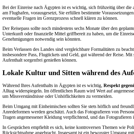
Bei der Einreise nach Ägypten ist es wichtig, sich frühzeitig über die
am Flughafen, vorausgesetzt, Sie erfüllen bestimmte Voraussetzungen 
eventuelle Fragen im Grenzprozess schnell klären zu können.
Der Reisepass sollte noch mindestens sechs Monate über den geplanten
Unterkunft oder finanzielle Mittel griffbereit zu haben, um die Einre
Genehmigungen notwendig sein könnten.
Beim Verlassen des Landes sind vergleichbare Formalitäten zu beachte
insbesondere Pass, Flugtickets und Geld, gut während der Reise. Mit 
Aufenthalt sorgenfrei genießen können.
Lokale Kultur und Sitten während des Aufe
Während Ihres Aufenthalts in Ägypten ist es wichtig,
Respekt gegenü
Alltag widerspiegeln. Im öffentlichen Raum wird Wert auf angemessene
um Missverständnisse oder Unhöflichkeiten zu vermeiden.
Beim Umgang mit Einheimischen sollten Sie stets höflich und freundl
Anredeformen werden geschätzt. Auch das Fotografieren von Persone
Tragen angemessener Kleidung verpflichtend, und das Fotografieren is
In Gesprächen empfiehlt es sich, keine kontroversen Themen wie Poli
Rücksichtnahme angebracht. Insgesamt ist ein bewusster Umgang mit 