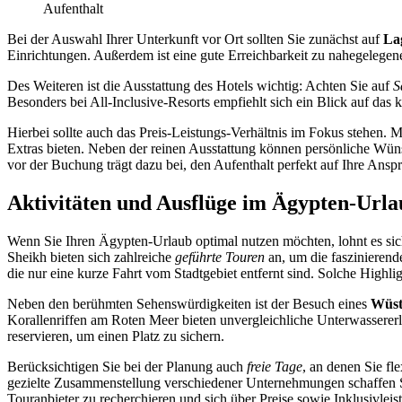
Aufenthalt
Bei der Auswahl Ihrer Unterkunft vor Ort sollten Sie zunächst auf
La
Einrichtungen. Außerdem ist eine gute Erreichbarkeit zu nahegelegene
Des Weiteren ist die Ausstattung des Hotels wichtig: Achten Sie auf
S
Besonders bei All-Inclusive-Resorts empfiehlt sich ein Blick auf das
Hierbei sollte auch das Preis-Leistungs-Verhältnis im Fokus stehen. 
Extras bieten. Neben der reinen Ausstattung können persönliche Wüns
vor der Buchung trägt dazu bei, den Aufenthalt perfekt auf Ihre Ans
Aktivitäten und Ausflüge im Ägypten-Urla
Wenn Sie Ihren Ägypten-Urlaub optimal nutzen möchten, lohnt es si
Sheikh bieten sich zahlreiche
geführte Touren
an, um die faszinierend
die nur eine kurze Fahrt vom Stadtgebiet entfernt sind. Solche Highli
Neben den berühmten Sehenswürdigkeiten ist der Besuch eines
Wüst
Korallenriffen am Roten Meer bieten unvergleichliche Unterwassererle
reservieren, um einen Platz zu sichern.
Berücksichtigen Sie bei der Planung auch
freie Tage
, an denen Sie f
gezielte Zusammenstellung verschiedener Unternehmungen schaffen Si
Touranbieter zu recherchieren und sich über Preise sowie Inklusivleis