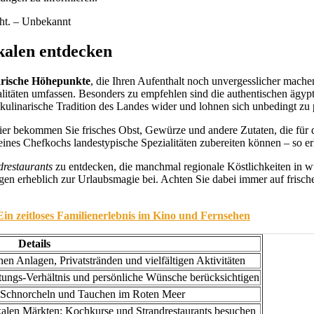
acht. – Unbekannt
kalen entdecken
arische Höhepunkte
, die Ihren Aufenthalt noch unvergesslicher machen.
ialitäten umfassen. Besonders zu empfehlen sind die authentischen ägyp
kulinarische Tradition des Landes wider und lohnen sich unbedingt zu 
Hier bekommen Sie frisches Obst, Gewürze und andere Zutaten, die für 
eines Chefkochs landestypische Spezialitäten zubereiten können – so er
drestaurants
zu entdecken, die manchmal regionale Köstlichkeiten in
en erheblich zur Urlaubsmagie bei. Achten Sie dabei immer auf frische
in zeitloses Familienerlebnis im Kino und Fernsehen
Details
 Anlagen, Privatstränden und vielfältigen Aktivitäten
tungs-Verhältnis und persönliche Wünsche berücksichtigen
 Schnorcheln und Tauchen im Roten Meer
okalen Märkten; Kochkurse und Strandrestaurants besuchen