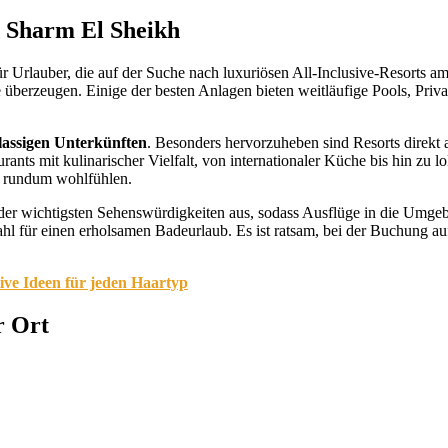
d Sharm El Sheikh
r Urlauber, die auf der Suche nach luxuriösen All-Inclusive-Resorts 
 überzeugen. Einige der besten Anlagen bieten weitläufige Pools, Priv
lassigen Unterkünften
. Besonders hervorzuheben sind Resorts direkt
ants mit kulinarischer Vielfalt, von internationaler Küche bis hin zu 
er rundum wohlfühlen.
n der wichtigsten Sehenswürdigkeiten aus, sodass Ausflüge in die Umg
Wahl für einen erholsamen Badeurlaub. Es ist ratsam, bei der Buchung
tive Ideen für jeden Haartyp
r Ort