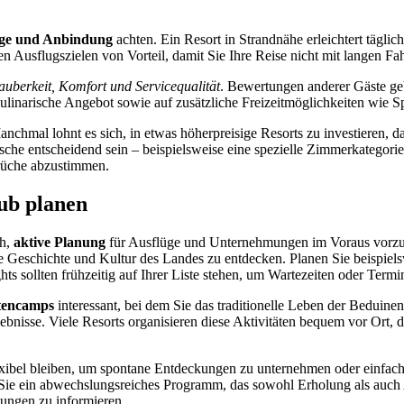
ge und Anbindung
achten. Ein Resort in Strandnähe erleichtert tägl
n Ausflugszielen von Vorteil, damit Sie Ihre Reise nicht mit langen Fa
auberkeit, Komfort und Servicequalität
. Bewertungen anderer Gäste geb
 kulinarische Angebot sowie auf zusätzliche Freizeitmöglichkeiten wie 
Manchmal lohnt es sich, in etwas höherpreisige Resorts zu investieren,
che entscheidend sein – beispielsweise eine spezielle Zimmerkategorie
prüche abzustimmen.
ub planen
ch,
aktive Planung
für Ausflüge und Unternehmungen im Voraus vorzu
e Geschichte und Kultur des Landes zu entdecken. Planen Sie beispie
ghts sollten frühzeitig auf Ihrer Liste stehen, um Wartezeiten oder Ter
encamps
interessant, bei dem Sie das traditionelle Leben der Beduin
bnisse. Viele Resorts organisieren diese Aktivitäten bequem vor Ort, d
lexibel bleiben, um spontane Entdeckungen zu unternehmen oder einfach
e ein abwechslungsreiches Programm, das sowohl Erholung als auch Abe
tungen zu informieren.