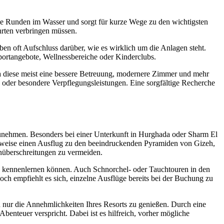
iche Runden im Wasser und sorgt für kurze Wege zu den wichtigsten
hrten verbringen müssen.
en oft Aufschluss darüber, wie es wirklich um die Anlagen steht.
Sportangebote, Wellnessbereiche oder Kinderclubs.
 da diese meist eine bessere Betreuung, modernere Zimmer und mehr
 oder besondere Verpflegungsleistungen. Eine sorgfältige Recherche
nehmen. Besonders bei einer Unterkunft in Hurghada oder Sharm El
lsweise einen Ausflug zu den beeindruckenden Pyramiden von Gizeh,
minüberschreitungen zu vermeiden.
en kennenlernen können. Auch Schnorchel- oder Tauchtouren in den
och empfiehlt es sich, einzelne Ausflüge bereits bei der Buchung zu
 nur die Annehmlichkeiten Ihres Resorts zu genießen. Durch eine
nteuer verspricht. Dabei ist es hilfreich, vorher mögliche