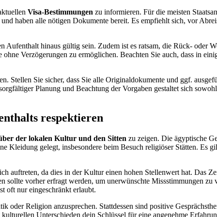
 aktuellen
Visa-Bestimmungen
zu informieren. Für die meisten Staatsa
und haben alle nötigen Dokumente bereit. Es empfiehlt sich, vor Abrei
 Aufenthalt hinaus gültig sein. Zudem ist es ratsam, die Rück- oder We
ise ohne Verzögerungen zu ermöglichen. Beachten Sie auch, dass in einig
n. Stellen Sie sicher, dass Sie alle Originaldokumente und ggf. ausgef
sorgfältiger Planung und Beachtung der Vorgaben gestaltet sich sowohl d
nthalts respektieren
ber der lokalen Kultur und den Sitten
zu zeigen. Die ägyptische Ges
 Kleidung gelegt, insbesondere beim Besuch religiöser Stätten. Es gilt
ich auftreten, da dies in der Kultur einen hohen Stellenwert hat. Das 
n sollte vorher erfragt werden, um unerwünschte Missstimmungen zu v
t oft nur eingeschränkt erlaubt.
tik oder Religion anzusprechen. Stattdessen sind positive Gesprächst
kulturellen Unterschieden dein Schlüssel für eine angenehme Erfahrun