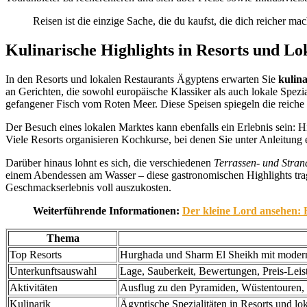
Reisen ist die einzige Sache, die du kaufst, die dich reicher m
Kulinarische Highlights in Resorts und Lo
In den Resorts und lokalen Restaurants Ägyptens erwarten Sie
kulin
an Gerichten, die sowohl europäische Klassiker als auch lokale Spez
gefangener Fisch vom Roten Meer. Diese Speisen spiegeln die reiche 
Der Besuch eines lokalen Marktes kann ebenfalls ein Erlebnis sein: 
Viele Resorts organisieren Kochkurse, bei denen Sie unter Anleitung 
Darüber hinaus lohnt es sich, die verschiedenen
Terrassen- und Stran
einem Abendessen am Wasser – diese gastronomischen Highlights trag
Geschmackserlebnis voll auszukosten.
Weiterführende Informationen:
Der kleine Lord ansehen: E
Thema
Top Resorts
Hurghada und Sharm El Sheikh mit modernen
Unterkunftsauswahl
Lage, Sauberkeit, Bewertungen, Preis-Leis
Aktivitäten
Ausflug zu den Pyramiden, Wüstentouren,
Kulinarik
Ägyptische Spezialitäten in Resorts und l