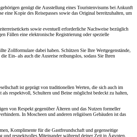
ngehörigen genügt die Ausstellung eines Touristenvisums bei Ankunft
se eine Kopie des Reisepasses sowie das Original bereitzuhalten, um
iterreisetickets sowie eventuell erforderliche Nachweise bezüglich
en Fällen eine elektronische Registrierung oder spezielle
üllte Zollformulare dabei haben. Schützen Sie Ihre Wertgegenstände,
ie Ein- als auch die Ausreise reibungslos, sodass Sie Ihren
ellschaft ist geprägt von traditionellen Werten, die sich auch im
 als respektvoll, Schultern und Beine möglichst bedeckt zu halten,
Zeigen von Respekt gegenüber Älteren und das Nutzen formeller
erhindern. In Moscheen und anderen religiösen Gebäuden ist das
hemen, Komplimente für die Gastfreundschaft und gegenseitige
g und respektvolles Miteinander während deiner Zeit in Ägypten.