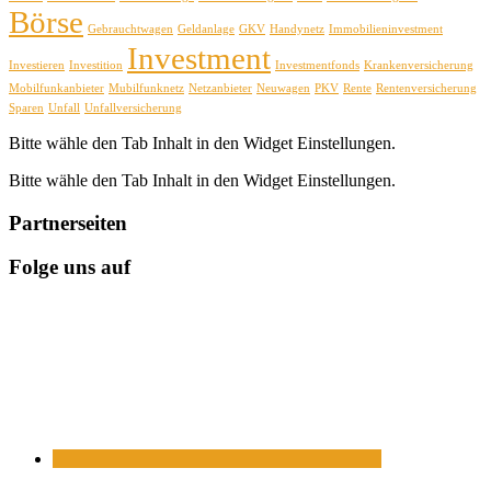
Börse
Gebrauchtwagen
Geldanlage
GKV
Handynetz
Immobilieninvestment
Investment
Investieren
Investition
Investmentfonds
Krankenversicherung
Mobilfunkanbieter
Mubilfunknetz
Netzanbieter
Neuwagen
PKV
Rente
Rentenversicherung
Sparen
Unfall
Unfallversicherung
Bitte wähle den Tab Inhalt in den Widget Einstellungen.
Bitte wähle den Tab Inhalt in den Widget Einstellungen.
Partnerseiten
Folge uns auf
https://www.facebook.com/
https://twitter.com/