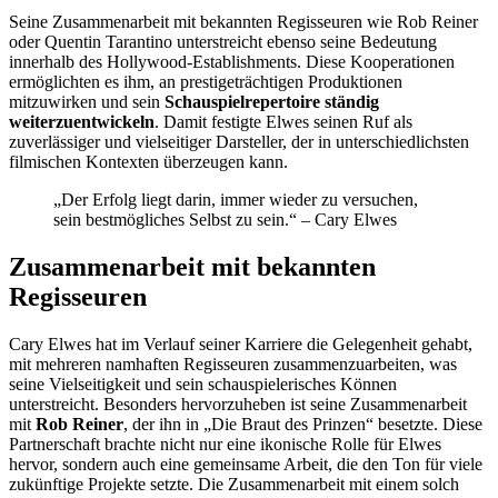
Seine Zusammenarbeit mit bekannten Regisseuren wie Rob Reiner
oder Quentin Tarantino unterstreicht ebenso seine Bedeutung
innerhalb des Hollywood-Establishments. Diese Kooperationen
ermöglichten es ihm, an prestigeträchtigen Produktionen
mitzuwirken und sein
Schauspielrepertoire ständig
weiterzuentwickeln
. Damit festigte Elwes seinen Ruf als
zuverlässiger und vielseitiger Darsteller, der in unterschiedlichsten
filmischen Kontexten überzeugen kann.
„Der Erfolg liegt darin, immer wieder zu versuchen,
sein bestmögliches Selbst zu sein.“ – Cary Elwes
Zusammenarbeit mit bekannten
Regisseuren
Cary Elwes hat im Verlauf seiner Karriere die Gelegenheit gehabt,
mit mehreren namhaften Regisseuren zusammenzuarbeiten, was
seine Vielseitigkeit und sein schauspielerisches Können
unterstreicht. Besonders hervorzuheben ist seine Zusammenarbeit
mit
Rob Reiner
, der ihn in „Die Braut des Prinzen“ besetzte. Diese
Partnerschaft brachte nicht nur eine ikonische Rolle für Elwes
hervor, sondern auch eine gemeinsame Arbeit, die den Ton für viele
zukünftige Projekte setzte. Die Zusammenarbeit mit einem solch