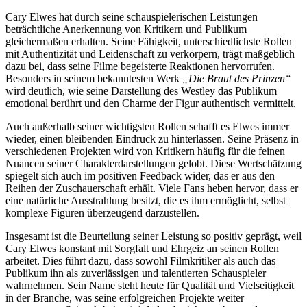
Cary Elwes hat durch seine schauspielerischen Leistungen
beträchtliche Anerkennung von Kritikern und Publikum
gleichermaßen erhalten. Seine Fähigkeit, unterschiedlichste Rollen
mit Authentizität und Leidenschaft zu verkörpern, trägt maßgeblich
dazu bei, dass seine Filme begeisterte Reaktionen hervorrufen.
Besonders in seinem bekanntesten Werk
„Die Braut des Prinzen“
wird deutlich, wie seine Darstellung des Westley das Publikum
emotional berührt und den Charme der Figur authentisch vermittelt.
Auch außerhalb seiner wichtigsten Rollen schafft es Elwes immer
wieder, einen bleibenden Eindruck zu hinterlassen. Seine Präsenz in
verschiedenen Projekten wird von Kritikern häufig für die feinen
Nuancen seiner Charakterdarstellungen gelobt. Diese Wertschätzung
spiegelt sich auch im positiven Feedback wider, das er aus den
Reihen der Zuschauerschaft erhält. Viele Fans heben hervor, dass er
eine natürliche Ausstrahlung besitzt, die es ihm ermöglicht, selbst
komplexe Figuren überzeugend darzustellen.
Insgesamt ist die Beurteilung seiner Leistung so positiv geprägt, weil
Cary Elwes konstant mit Sorgfalt und Ehrgeiz an seinen Rollen
arbeitet. Dies führt dazu, dass sowohl Filmkritiker als auch das
Publikum ihn als zuverlässigen und talentierten Schauspieler
wahrnehmen. Sein Name steht heute für Qualität und Vielseitigkeit
in der Branche, was seine erfolgreichen Projekte weiter