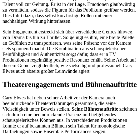
Talent voll zur Geltung. Er ist in der Lage, Emotionen glaubwürdig
zu vermitteln, sodass die Figuren für das Publikum greifbar werden.
Dies führt dazu, dass selbst kurzfristige Rollen mit einer
nachhaltigen Wirkung hinterlassen.
Sein Engagement erstreckt sich über verschiedene Genres hinweg,
von Drama bis hin zu Thriller. So gelingt es ihm, eine breite Palette
an Gefühlen zu transportieren, was seine Präsenz vor der Kamera
stets spannend macht. Die Kombination aus schauspielerischer
Feinfühligkeit und Authentizität sorgt dafür, dass er in TV-
Produktionen regelmäßig positive Resonanz erhält. Seine Arbeit auf
diesem Gebiet zeigt deutlich, wie vielseitig und professionell Cary
Elwes auch abseits großer Leinwände agiert.
Theaterengagements und Bühnenauftritte
Cary Elwes hat neben seiner Arbeit vor der Kamera auch
beeindruckende Theatererfahrungen gesammelt, die seine
Vielseitigkeit unter Beweis stellen.
Seine Bühnenauftritte
zeichnen
sich durch eine beeindruckende Präsenz und tiefgehendes
schauspielerisches Können aus. In verschiedenen Produktionen
konnte er auf bekannten Bühnen sein Talent für monologische
Darbietungen sowie Ensemble-Performances zeigen.