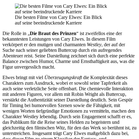
Die besten Filme von Cary Elwes: Ein Blick
auf seine beeindruckende Karriere
Die Rolle in „
Die Braut des Prinzen
“ ist zweifellos eine der
bekanntesten Leistungen von Cary Elwes. In diesem Film
verkörpert er den mutigen und charmanten
Westley
, der auf der
Suche nach seiner geliebten Buttercup durch ein aufregendes
Abenteuer reist. Seine Darstellung zeichnet sich durch eine perfekte
Balance zwischen Humor, Charme und Ernsthaftigkeit aus, was die
Figur unvergesslich macht.
Elwes bringt mit viel
Überzeugungskraft
die Komplexität dieses
Charakters zum Ausdruck, wobei er sowohl seine Tapferkeit als
auch seine verletzliche Seite offenbart. Die chemievolle Interaktion
mit anderen Figuren, vor allem mit Robin Wright als Buttercup,
verstärkt die Authentizität seiner Darstellung deutlich. Sein Gespür
für Timing bei humorvollen Szenen sowie die Fähigkeit, mit
wenigen Worten tiefgründige Emotionen zu vermitteln, machen den
Charakter Westley lebendig. Durch sein Engagement schafft er es,
das Publikum für die Reise seines Helden zu begeistern und
gleichzeitig den filmischen Witz, für den das Werk so berühmt ist, zu
unterstreichen. Insgesamt trägt Cary Elwes maßgeblich dazu bei,
dass dieser Film zu einem Klassiker der Fantasy- und