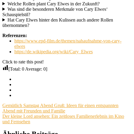
Welche Rollen plant Cary Elwes in der Zukunft?
Was sind die besonderen Merkmale von Cary Elwes‘
Schauspielstil?
Hat Cary Elwes hinter den Kulissen auch andere Rollen
übernommen?
Referenzen:
https://www.epd-film.de/themen/nahaufnahme-von-cary-
elwes
https://de.wikipedia.org/wiki/Cary_Elwes
Click to rate this post!
[Total:
0
Average:
0
]
Facebook
Twitter
Pinterest
Email
Beitragsnavigation
Vorheriger
Gemütlich Samstag Abend Gruß: Ideen für einen entspannten
Beitrag:
Abend mit Freunden und Familie
Nächster
Der kleine Lord ansehen: Ein zeitloses Familienerlebnis im Kino
Beitrag:
und Fernsehen