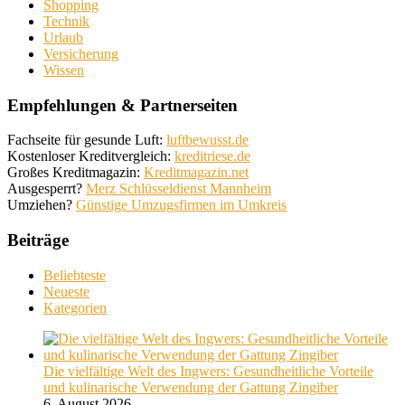
Shopping
Technik
Urlaub
Versicherung
Wissen
Empfehlungen & Partnerseiten
Fachseite für gesunde Luft:
luftbewusst.de
Kostenloser Kreditvergleich:
kreditriese.de
Großes Kreditmagazin:
Kreditmagazin.net
Ausgesperrt?
Merz Schlüsseldienst Mannheim
Umziehen?
Günstige Umzugsfirmen im Umkreis
Beiträge
Beliebteste
Neueste
Kategorien
Die vielfältige Welt des Ingwers: Gesundheitliche Vorteile
und kulinarische Verwendung der Gattung Zingiber
6. August 2026