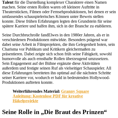
Talent
für die Darstellung komplexer Charaktere einen Namen
machen. Seine ersten Rollen waren oft kleinere Auftritte in
Theaterstücken, Filmen oder Fernsehproduktionen, bei denen er sein
umfassendes schauspielerisches Können unter Beweis stellen
konnte. Diese frühen Erfahrungen legten den Grundstein für seine
spätere Karriere und halfen ihm, sich in der Branche zu etablieren.
Seine Durchbruchrolle fandElwes in den 1980er Jahren, als er in
verschiedenen Produktionen mitwirkte. Besonders prägend war
dabei seine Arbeit in Filmprojekten, die ihm Gelegenheit boten, sein
Charisma vor Publikum und Kritikern gleichermaßen zu
präsentieren. Dabei zeigte sich schon früh seine Fähigkeit, sowohl
humorvolle als auch ernsthafte Rollen überzeugend umzusetzen.
Sein Engagement auf der Bühne ergänzte diese Aktivitäten
außerdem und festigte seinen Ruf als vielseitiger Schauspieler. All
diese Erfahrungen bereiteten ihn optimal auf die nächsten Schritte
seiner Karriere vor, wodurch er bald in bedeutenden Hollywood-
Produktionen auftreten konnte.
Weiterführendes Material:
Granny Square
Anleitung: Kostenlose PDF für kreative
Häkelprojekte
Seine Rolle in „Die Braut des Prinzen“