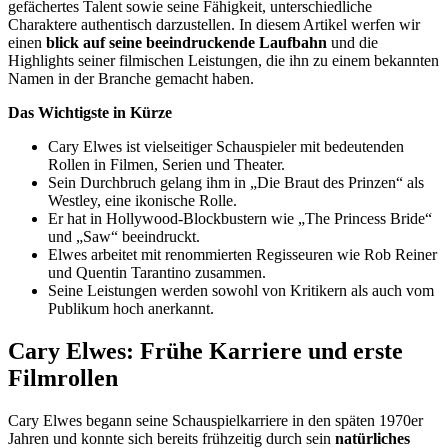
gefächertes Talent sowie seine Fähigkeit, unterschiedliche
Charaktere authentisch darzustellen. In diesem Artikel werfen wir
einen
blick auf seine beeindruckende Laufbahn
und die
Highlights seiner filmischen Leistungen, die ihn zu einem bekannten
Namen in der Branche gemacht haben.
Das Wichtigste in Kürze
Cary Elwes ist vielseitiger Schauspieler mit bedeutenden
Rollen in Filmen, Serien und Theater.
Sein Durchbruch gelang ihm in „Die Braut des Prinzen“ als
Westley, eine ikonische Rolle.
Er hat in Hollywood-Blockbustern wie „The Princess Bride“
und „Saw“ beeindruckt.
Elwes arbeitet mit renommierten Regisseuren wie Rob Reiner
und Quentin Tarantino zusammen.
Seine Leistungen werden sowohl von Kritikern als auch vom
Publikum hoch anerkannt.
Cary Elwes: Frühe Karriere und erste
Filmrollen
Cary Elwes begann seine Schauspielkarriere in den späten 1970er
Jahren und konnte sich bereits frühzeitig durch sein
natürliches