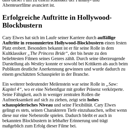
Abenteuerfilme avanciert ist.
Erfolgreiche Auftritte in Hollywood-
Blockbustern
Cary Elwes hat sich im Laufe seiner Karriere durch
auffällige
Auftritte in renommierten Hollywood-Blockbustern
einen festen
Platz erobert. Besonders bekannt ist er für seine Rolle in dem
Kultklassiker
„The Princess Bride“
, der bis heute zu den
beliebtesten Filmen seines Genres zählt. Durch seine überzeugende
Darstellung als
Westley
konnte er sowohl bei Kritikern als auch beim
Publikum deutliche Anerkennung gewinnen und wurde dadurch zu
einem geschätzten Schauspieler in der Branche.
Ein weiterer bedeutender Meilenstein war seine Rolle in
„Saw:
Kapitel 4“
, wo er eine Nebenfigur mit großer Präsenz verkörperte.
Seine Fähigkeit, auch in weniger zentralen Rollen die
Aufmerksamkeit auf sich zu ziehen, zeigt sein
hohes
schauspielerisches Niveau
und seine Flexibilität. Cary Elwes
gelingt es stets, seinen Charakteren Tiefe einzuhauchen, selbst wenn
diese nur eine Nebenrolle spielen. Dadurch bleibt er auch in
bekannten Blockbustern in lebhafter Erinnerung und trägt
maßgeblich zum Erfolg dieser Filme bei.