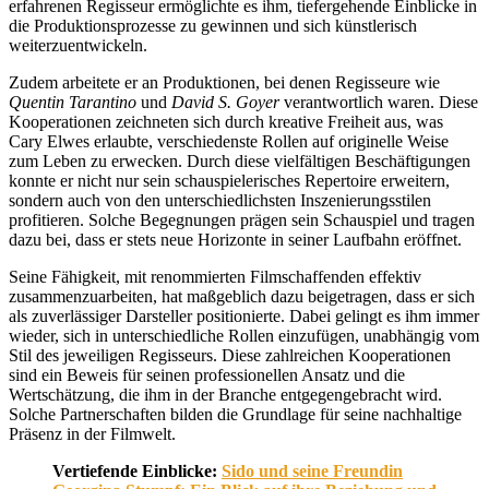
erfahrenen Regisseur ermöglichte es ihm, tiefergehende Einblicke in
die Produktionsprozesse zu gewinnen und sich künstlerisch
weiterzuentwickeln.
Zudem arbeitete er an Produktionen, bei denen Regisseure wie
Quentin Tarantino
und
David S. Goyer
verantwortlich waren. Diese
Kooperationen zeichneten sich durch kreative Freiheit aus, was
Cary Elwes erlaubte, verschiedenste Rollen auf originelle Weise
zum Leben zu erwecken. Durch diese vielfältigen Beschäftigungen
konnte er nicht nur sein schauspielerisches Repertoire erweitern,
sondern auch von den unterschiedlichsten Inszenierungsstilen
profitieren. Solche Begegnungen prägen sein Schauspiel und tragen
dazu bei, dass er stets neue Horizonte in seiner Laufbahn eröffnet.
Seine Fähigkeit, mit renommierten Filmschaffenden effektiv
zusammenzuarbeiten, hat maßgeblich dazu beigetragen, dass er sich
als zuverlässiger Darsteller positionierte. Dabei gelingt es ihm immer
wieder, sich in unterschiedliche Rollen einzufügen, unabhängig vom
Stil des jeweiligen Regisseurs. Diese zahlreichen Kooperationen
sind ein Beweis für seinen professionellen Ansatz und die
Wertschätzung, die ihm in der Branche entgegengebracht wird.
Solche Partnerschaften bilden die Grundlage für seine nachhaltige
Präsenz in der Filmwelt.
Vertiefende Einblicke:
Sido und seine Freundin