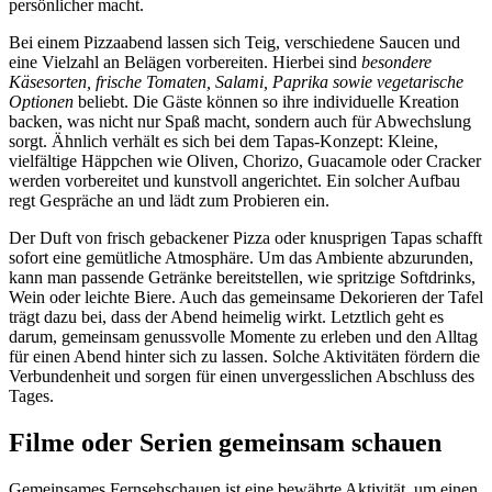
persönlicher macht.
Bei einem Pizzaabend lassen sich Teig, verschiedene Saucen und
eine Vielzahl an Belägen vorbereiten. Hierbei sind
besondere
Käsesorten, frische Tomaten, Salami, Paprika sowie vegetarische
Optionen
beliebt. Die Gäste können so ihre individuelle Kreation
backen, was nicht nur Spaß macht, sondern auch für Abwechslung
sorgt. Ähnlich verhält es sich bei dem Tapas-Konzept: Kleine,
vielfältige Häppchen wie Oliven, Chorizo, Guacamole oder Cracker
werden vorbereitet und kunstvoll angerichtet. Ein solcher Aufbau
regt Gespräche an und lädt zum Probieren ein.
Der Duft von frisch gebackener Pizza oder knusprigen Tapas schafft
sofort eine gemütliche Atmosphäre. Um das Ambiente abzurunden,
kann man passende Getränke bereitstellen, wie spritzige Softdrinks,
Wein oder leichte Biere. Auch das gemeinsame Dekorieren der Tafel
trägt dazu bei, dass der Abend heimelig wirkt. Letztlich geht es
darum, gemeinsam genussvolle Momente zu erleben und den Alltag
für einen Abend hinter sich zu lassen. Solche Aktivitäten fördern die
Verbundenheit und sorgen für einen unvergesslichen Abschluss des
Tages.
Filme oder Serien gemeinsam schauen
Gemeinsames Fernsehschauen ist eine bewährte Aktivität, um einen