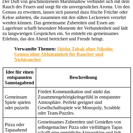
Der Duft von geschmolzenem Marshmallow verbindet sich mit dem
Rauch des Feuers und sorgt für ein unvergessliches Aroma. Um den
Genuss zu erweitern, lassen sich passend dazu frische Früchte oder
Kekse anbieten, die zusammen mit den süßen Leckereien verzehrt
werden können. Das gemeinsame Zubereiten und Essen am
Lagerfeuer schafft besondere Momente der Verbundenheit und lädt
zu langwierigen Gesprächen ein. So entsteht ein gemeinsames
Erlebnis, das den Abend bereichert und Freude bringt.
Verwandte Themen:
Shisha Tabak ohne Nikotin:
Genuss ohne Abhängigkeit für Raucher und
Nichtraucher
Idee für einen
entspannten
Beschreibung
Samstagabend
Fördert Kommunikation und stärkt das
Gemeinsam
Zusammengehörigkeitsgefühl in entspannter
Spiele spielen
Atmosphäre. Perfekt geeignet sind
oder puzzeln
Gesellschaftsspiele wie Monopoly, Scrabble
oder Team-Puzzles.
Gemeinsames Zubereiten und Genießen von
Pizza oder
selbstgemachter Pizza oder vielfältigen Tapas
Tapasabend
schafft eine gemütliche Atmosphäre und lädt