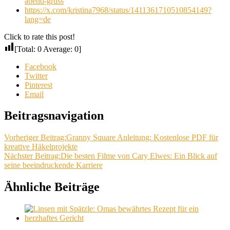
abend-gruss
https://x.com/kristina7968/status/1411361710510854149?
lang=de
Click to rate this post!
[Total:
0
Average:
0
]
Facebook
Twitter
Pinterest
Email
Beitragsnavigation
Vorheriger Beitrag:
Granny Square Anleitung: Kostenlose PDF für
kreative Häkelprojekte
Nächster Beitrag:
Die besten Filme von Cary Elwes: Ein Blick auf
seine beeindruckende Karriere
Ähnliche Beiträge