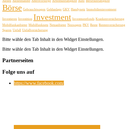
Aktien
Aktienhandel
Altersvorsorge
Arbeitsunfähigkeit
Auto
Berufsunfähigkeit
Börse
Gebrauchtwagen
Geldanlage
GKV
Handynetz
Immobilieninvestment
Investment
Investieren
Investition
Investmentfonds
Krankenversicherung
Mobilfunkanbieter
Mubilfunknetz
Netzanbieter
Neuwagen
PKV
Rente
Rentenversicherung
Sparen
Unfall
Unfallversicherung
Bitte wähle den Tab Inhalt in den Widget Einstellungen.
Bitte wähle den Tab Inhalt in den Widget Einstellungen.
Partnerseiten
Folge uns auf
https://www.facebook.com/