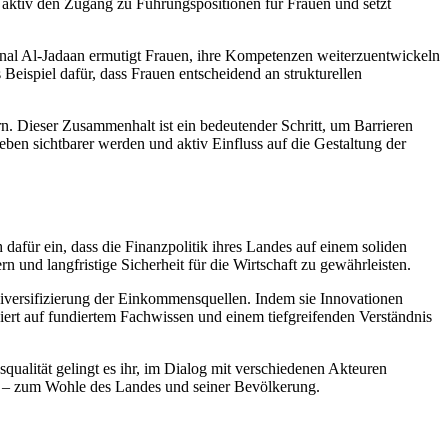
t aktiv den Zugang zu Führungspositionen für Frauen und setzt
Manal Al-Jadaan ermutigt Frauen, ihre Kompetenzen weiterzuentwickeln
Beispiel dafür, dass Frauen entscheidend an strukturellen
n. Dieser Zusammenhalt ist ein bedeutender Schritt, um Barrieren
ben sichtbarer werden und aktiv Einfluss auf die Gestaltung der
 dafür ein, dass die Finanzpolitik ihres Landes auf einem soliden
nd langfristige Sicherheit für die Wirtschaft zu gewährleisten.
iversifizierung der Einkommensquellen. Indem sie Innovationen
asiert auf fundiertem Fachwissen und einem tiefgreifenden Verständnis
qualität gelingt es ihr, im Dialog mit verschiedenen Akteuren
ten – zum Wohle des Landes und seiner Bevölkerung.