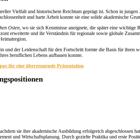
eller Vielfalt und historischem Reichtum geprägt ist. Schon in jungen 
ntschlossenheit und harte Arbeit konnte sie eine solide akademische Gr
ahen Osten,
wo sie sich Kenntnisse aneignete, die später eine wichtige Ro
nt erweiterte und ihr Verständnis für regionale sowie globale Zusammen
Heimatregion.
und der Leidenschaft für den Fortschritt formte die Basis für ihren w
ihres beruflichen Lebens aufbauen konnte.
s für eine überzeugende Präsentation
ungspositionen
nachdem sie ihre akademische Ausbildung erfolgreich abgeschlossen hat
agement und Wirtschaftsplanung. Durch gezielte Praktika und erste Posi