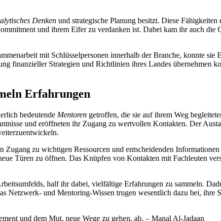
alytisches Denken
und strategische Planung besitzt. Diese Fähigkeiten
er Commitment und ihrem Eifer zu verdanken ist. Dabei kam ihr auch die
mmenarbeit mit Schlüsselpersonen innerhalb der Branche, konnte sie E
altung finanzieller Strategien und Richtlinien ihres Landes übernehmen 
meln Erfahrungen
ierlich bedeutende
Mentoren
getroffen, die sie auf ihrem Weg begleitet
kenntnisse und eröffneten ihr Zugang zu wertvollen Kontakten. Der Austa
eiterzuentwickeln.
en Zugang zu wichtigen Ressourcen und entscheidenden Informationen e
 neue Türen zu öffnen. Das Knüpfen von Kontakten mit Fachleuten vers
beitsumfelds, half ihr dabei, vielfältige Erfahrungen zu sammeln. Dadu
Das Netzwerk- und Mentoring-Wissen trugen wesentlich dazu bei, ihre S
agement und dem Mut, neue Wege zu gehen, ab. – Manal Al-Jadaan