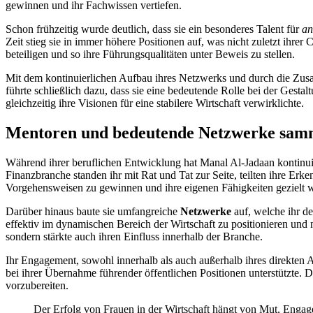
gewinnen und ihr Fachwissen vertiefen.
Schon frühzeitig wurde deutlich, dass sie ein besonderes Talent für
an
Zeit stieg sie in immer höhere Positionen auf, was nicht zuletzt ihr
beteiligen und so ihre Führungsqualitäten unter Beweis zu stellen.
Mit dem kontinuierlichen Aufbau ihres Netzwerks und durch die Zusa
führte schließlich dazu, dass sie eine bedeutende Rolle bei der Gest
gleichzeitig ihre Visionen für eine stabilere Wirtschaft verwirklichte.
Mentoren und bedeutende Netzwerke sam
Während ihrer beruflichen Entwicklung hat Manal Al-Jadaan kontinu
Finanzbranche standen ihr mit Rat und Tat zur Seite, teilten ihre Er
Vorgehensweisen zu gewinnen und ihre eigenen Fähigkeiten gezielt w
Darüber hinaus baute sie umfangreiche
Netzwerke
auf, welche ihr d
effektiv im dynamischen Bereich der Wirtschaft zu positionieren und
sondern stärkte auch ihren Einfluss innerhalb der Branche.
Ihr Engagement, sowohl innerhalb als auch außerhalb ihres direkten Ar
bei ihrer Übernahme führender öffentlichen Positionen unterstützte. 
vorzubereiten.
Der Erfolg von Frauen in der Wirtschaft hängt von Mut, Eng