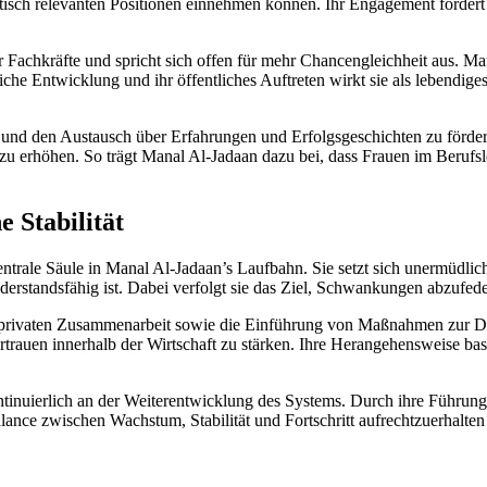
olitisch relevanten Positionen einnehmen können. Ihr Engagement förder
her Fachkräfte und spricht sich offen für mehr Chancengleichheit aus. 
e Entwicklung und ihr öffentliches Auftreten wirkt sie als lebendiges 
 und den Austausch über Erfahrungen und Erfolgsgeschichten zu förder
u erhöhen. So trägt Manal Al-Jadaan dazu bei, dass Frauen im Berufsle
e Stabilität
entrale Säule in Manal Al-Jadaan’s Laufbahn. Sie setzt sich unermüdlich
andsfähig ist. Dabei verfolgt sie das Ziel, Schwankungen abzufedern u
ch-privaten Zusammenarbeit sowie die Einführung von Maßnahmen zur D
Vertrauen innerhalb der Wirtschaft zu stärken. Ihre Herangehensweise b
ntinuierlich an der Weiterentwicklung des Systems. Durch ihre Führungs
Balance zwischen Wachstum, Stabilität und Fortschritt aufrechtzuerhal