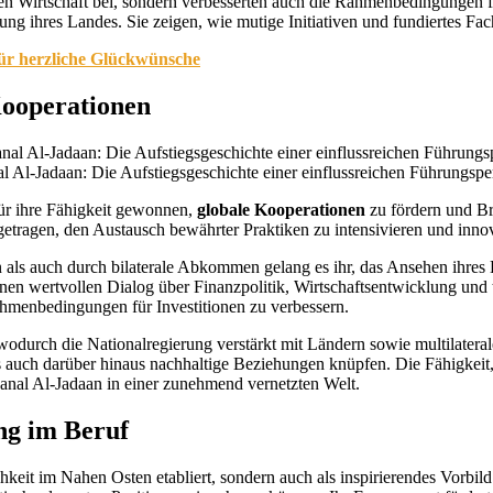
alen Wirtschaft bei, sondern verbesserten auch die Rahmenbedingungen 
lung ihres Landes. Sie zeigen, wie mutige Initiativen und fundiertes F
für herzliche Glückwünsche
Kooperationen
 Al-Jadaan: Die Aufstiegsgeschichte einer einflussreichen Führungsp
ür ihre Fähigkeit gewonnen,
globale Kooperationen
zu fördern und Br
tragen, den Austausch bewährter Praktiken zu intensivieren und innova
als auch durch bilaterale Abkommen gelang es ihr, das Ansehen ihres 
nen wertvollen Dialog über Finanzpolitik, Wirtschaftsentwicklung und 
ahmenbedingungen für Investitionen zu verbessern.
 wodurch die Nationalregierung verstärkt mit Ländern sowie multilater
 auch darüber hinaus nachhaltige Beziehungen knüpfen. Die Fähigkeit,
anal Al-Jadaan in einer zunehmend vernetzten Welt.
ng im Beruf
hkeit im Nahen Osten etabliert, sondern auch als inspirierendes Vorbil