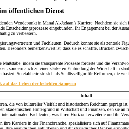
im öffentlichen Dienst
idenden Wendepunkt in Manal Al-Jadaan’s Karriere. Nachdem sie sich i
ende Entscheidungsprozesse eingebunden. Ihr Engagement bei der Aus
haltig zu verbessern.
erungsvertretern und Fachleuten. Dadurch konnte sie als zentrale Figur
en. Besonders bemerkenswert ist, dass sie es schaffte, Brücken zwisc
 Maßstäbe, indem sie transparente Prozesse förderte und die Verantwor
rcen, sondern auch zu einer stärkeren Einbindung der Wirtschaft in sta
siert. So etablierte sie sich als Schlüsselfigur für Reformen, die wei
ck auf das Leben der beliebten Sängerin
Inhalt
en, die von kultureller Vielfalt und historischem Reichtum geprägt ist
iden akademischen Hintergrund in Wirtschaft und Finanzen, den sie an
 internationalen Fachleuten, was ihren Horizont erweiterte und ihr Ver
ihre Karriere in der Finanzbranche, spezialisierte sich auf Finanzma
. Ihre analytischen Fähigkeiten und ihr strategisches Denken ermögli