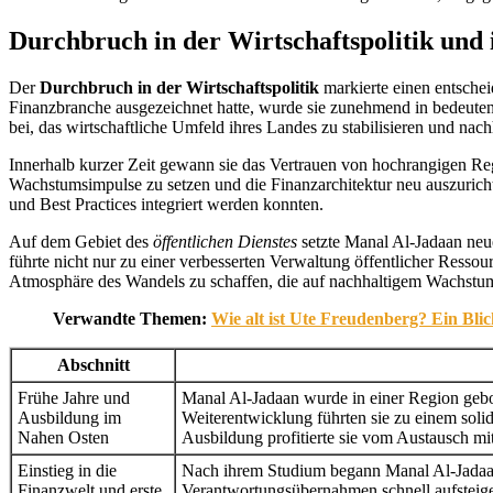
Durchbruch in der Wirtschaftspolitik und 
Der
Durchbruch in der Wirtschaftspolitik
markierte einen entsche
Finanzbranche ausgezeichnet hatte, wurde sie zunehmend in bedeut
bei, das wirtschaftliche Umfeld ihres Landes zu stabilisieren und nach
Innerhalb kurzer Zeit gewann sie das Vertrauen von hochrangigen Regi
Wachstumsimpulse zu setzen und die Finanzarchitektur neu auszuricht
und Best Practices integriert werden konnten.
Auf dem Gebiet des
öffentlichen Dienstes
setzte Manal Al-Jadaan neue
führte nicht nur zu einer verbesserten Verwaltung öffentlicher Ressou
Atmosphäre des Wandels zu schaffen, die auf nachhaltigem Wachstum ba
Verwandte Themen:
Wie alt ist Ute Freudenberg? Ein Bli
Abschnitt
Frühe Jahre und
Manal Al-Jadaan wurde in einer Region gebor
Ausbildung im
Weiterentwicklung führten sie zu einem sol
Nahen Osten
Ausbildung profitierte sie vom Austausch mit
Einstieg in die
Nach ihrem Studium begann Manal Al-Jadaan 
Finanzwelt und erste
Verantwortungsübernahmen schnell aufsteigen