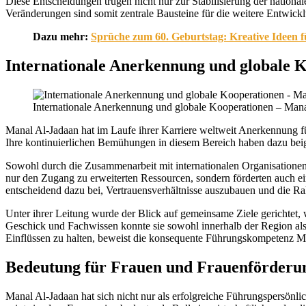
Diese Entscheidungen trugen nicht nur zur Stabilisierung der nation
Veränderungen sind somit zentrale Bausteine für die weitere Entwick
Dazu mehr:
Sprüche zum 60. Geburtstag: Kreative Ideen 
Internationale Anerkennung und globale 
Internationale Anerkennung und globale Kooperationen – Manal
Manal Al-Jadaan hat im Laufe ihrer Karriere weltweit Anerkennung f
Ihre kontinuierlichen Bemühungen in diesem Bereich haben dazu beige
Sowohl durch die Zusammenarbeit mit internationalen Organisationen 
nur den Zugang zu erweiterten Ressourcen, sondern förderten auch ei
entscheidend dazu bei, Vertrauensverhältnisse auszubauen und die R
Unter ihrer Leitung wurde der Blick auf gemeinsame Ziele gerichtet,
Geschick und Fachwissen konnte sie sowohl innerhalb der Region als
Einflüssen zu halten, beweist die konsequente Führungskompetenz M
Bedeutung für Frauen und Frauenförderu
Manal Al-Jadaan hat sich nicht nur als erfolgreiche Führungspersönlic