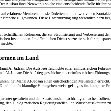
Der Ausbau ihres Netzwerks spielte eine entscheidende Rolle für ihre w
 auf erfahrene Mentoren, die sie förderten und mit wertvollen Kontakt
r Branche zu gewinnen. Diese Unterstützung trug wesentlich dazu bei, 
irtschaftlichen Reformen, die zur Stabilisierung und Verbesserung der 
hen Institutionen. Im öffentlichen Dienst setzte sie sich für transpar
l machte.
eformen im Land
al Al-Jadaan: Die Aufstiegsgeschichte einer einflussreichen Führungs
hren, hat Manal Al-Jadaan einen entscheidenden Meilenstein erreicht. 
ern. Durch ihre fachkundige Herangehensweise gelang es ihr, komplexe Pr
sparenter gestaltetn und den Staatshaushalt nachhaltiger machen sollten
chtig, den Dialog zwischen Regierungsstellen und Wirtschaftsakteuren z