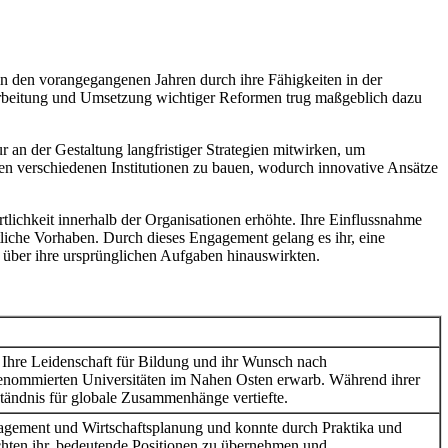
n den vorangegangenen Jahren durch ihre Fähigkeiten in der
arbeitung und Umsetzung wichtiger Reformen trug maßgeblich dazu
 an der Gestaltung langfristiger Strategien mitwirken, um
hen verschiedenen Institutionen zu bauen, wodurch innovative Ansätze
tlichkeit innerhalb der Organisationen erhöhte. Ihre Einflussnahme
atliche Vorhaben. Durch dieses Engagement gelang es ihr, eine
t über ihre ursprünglichen Aufgaben hinauswirkten.
. Ihre Leidenschaft für Bildung und ihr Wunsch nach
 renommierten Universitäten im Nahen Osten erwarb. Während ihrer
ständnis für globale Zusammenhänge vertiefte.
nagement und Wirtschaftsplanung und konnte durch Praktika und
chten ihr, bedeutende Positionen zu übernehmen und