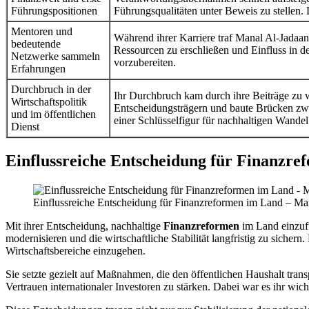
Führungspositionen
Führungsqualitäten unter Beweis zu stellen. 
Mentoren und
Während ihrer Karriere traf Manal Al-Jadaan
bedeutende
Ressourcen zu erschließen und Einfluss in de
Netzwerke sammeln
vorzubereiten.
Erfahrungen
Durchbruch in der
Ihr Durchbruch kam durch ihre Beiträge zu w
Wirtschaftspolitik
Entscheidungsträgern und baute Brücken zwisc
und im öffentlichen
einer Schlüsselfigur für nachhaltigen Wande
Dienst
Einflussreiche Entscheidung für Finanzr
Einflussreiche Entscheidung für Finanzreformen im Land – Man
Mit ihrer Entscheidung, nachhaltige
Finanzreformen
im Land einzufü
modernisieren und die wirtschaftliche Stabilität langfristig zu sich
Wirtschaftsbereiche einzugehen.
Sie setzte gezielt auf Maßnahmen, die den öffentlichen Haushalt tran
Vertrauen internationaler Investoren zu stärken. Dabei war es ihr wi