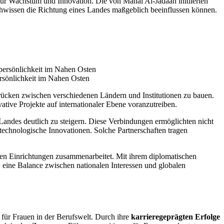
für Wachstum und Innovation. Die von Manal Al-Jadaan initiierten
achwissen die Richtung eines Landes maßgeblich beeinflussen können.
ersönlichkeit im Nahen Osten
ücken zwischen verschiedenen Ländern und Institutionen zu bauen.
tive Projekte auf internationaler Ebene voranzutreiben.
Landes deutlich zu steigern. Diese Verbindungen ermöglichten nicht
technologische Innovationen. Solche Partnerschaften tragen
alen Einrichtungen zusammenarbeitet. Mit ihrem diplomatischen
 eine Balance zwischen nationalen Interessen und globalen
d für Frauen in der Berufswelt. Durch ihre
karrieregeprägten Erfolge