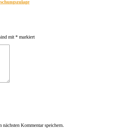
orschungszulage
sind mit
*
markiert
n nächsten Kommentar speichern.