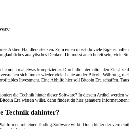
ware
eines Aktien-Händlers stecken. Zum einen musst du viele Eigenschaften 
glaubliches analytisches Denken. Du musst auch bereit sein, viele St
he noch mal etwas komplizierter. Durch die internationalen Einsätze 
ersuchen sich immer wieder viele Leute an der Bitcoin Währung, nicht
 profitables Investment. Eine Abhilfe hier soll Bitcoin Era schaffen. Ta
ioniert die Technik hinter dieser Software? In diesem Artikel werden w
itcoin Era wissen willst, dann findest du hier genauere Informationen
ie Technik dahinter?
 Plattformen mit einer Trading-Software wirbt. Doch hinter der vermeint