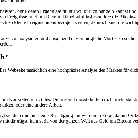
Gänze abnimmt.
alysen, ohne deren Ergebnisse du nur willkürlich handeln kannst und
zen Ereignisse rund um Bitcoin. Dabei wird insbesondere die Bitcoin-I
och so kleine Ereignis miteinbezogen werden, dennoch sind die wichtig
kurve zu analysieren und ausgehend davon mögliche Muster zu suchen, e
erden.
ch?
Era Webseite tatsächlich eine hochpräzise Analyse des Marktes für dich
ch im Konkreten nur Gutes. Denn somit musst du dich nicht mehr ständig
ärkten oder eine andere Arbeit.
t sie dich und auf deine Bestätigung hin werden in Folge darauf Orders 
mit dir trägst, kannst du von der ganzen Welt aus Geld mit Bitcoin ve