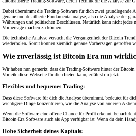
automatisierte Trading-Software, deren Technik dir die Analyse zur 
Dabei übernimmt die Trading-Software für dich zwei grundlegende An
genaue und detaillierte Fundamentalanalyse, also die Analyse der gan
Währungen und politischen Beschlüssen. Natürlich kann nicht jedes n
Vorhersage machen zu können.
Die technische Analyse versucht die Vergangenheit der Bitcoin Trend
wiederholen. Somit können ziemlich genaue Vorhersagen getroffen w
Wie zuverlässig ist Bitcoin Era nun wirkli
Wir haben nun gemerkt, dass die Trading-Software hinter der Bitcoin 
Vorteile diese Webseite für dich bieten kann, erfährst du jetzt:
Flexibles und bequemes Trading:
Dass diese Software für dich die Analyse übernimmt, bedeutet für di
wichtigere Dinge konzentrieren, wie die Analyse von anderen Aktienm
Wenn die Software eine offene Chance für Profit erkennt, benachrichtig
Bitcoin-Era Software auch als App verfügbar ist. Wenn du dein Handy 
Hohe Sicherheit deines Kapitals: