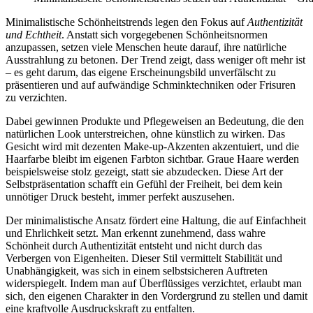
Minimalistische Schönheitstrends legen den Fokus auf
Authentizität
und Echtheit
. Anstatt sich vorgegebenen Schönheitsnormen
anzupassen, setzen viele Menschen heute darauf, ihre natürliche
Ausstrahlung zu betonen. Der Trend zeigt, dass weniger oft mehr ist
– es geht darum, das eigene Erscheinungsbild unverfälscht zu
präsentieren und auf aufwändige Schminktechniken oder Frisuren
zu verzichten.
Dabei gewinnen Produkte und Pflegeweisen an Bedeutung, die den
natürlichen Look unterstreichen, ohne künstlich zu wirken. Das
Gesicht wird mit dezenten Make-up-Akzenten akzentuiert, und die
Haarfarbe bleibt im eigenen Farbton sichtbar. Graue Haare werden
beispielsweise stolz gezeigt, statt sie abzudecken. Diese Art der
Selbstpräsentation schafft ein Gefühl der Freiheit, bei dem kein
unnötiger Druck besteht, immer perfekt auszusehen.
Der minimalistische Ansatz fördert eine Haltung, die auf Einfachheit
und Ehrlichkeit setzt. Man erkennt zunehmend, dass wahre
Schönheit durch Authentizität entsteht und nicht durch das
Verbergen von Eigenheiten. Dieser Stil vermittelt Stabilität und
Unabhängigkeit, was sich in einem selbstsicheren Auftreten
widerspiegelt. Indem man auf Überflüssiges verzichtet, erlaubt man
sich, den eigenen Charakter in den Vordergrund zu stellen und damit
eine kraftvolle Ausdruckskraft zu entfalten.