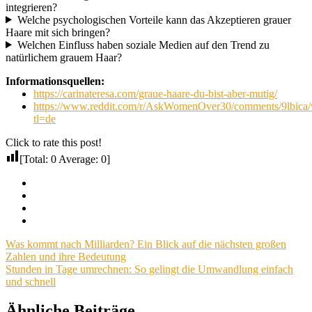
integrieren?
Welche psychologischen Vorteile kann das Akzeptieren grauer
Haare mit sich bringen?
Welchen Einfluss haben soziale Medien auf den Trend zu
natürlichem grauem Haar?
Informationsquellen:
https://carinateresa.com/graue-haare-du-bist-aber-mutig/
https://www.reddit.com/r/AskWomenOver30/comments/9lbica/w
tl=de
Click to rate this post!
[Total:
0
Average:
0
]
Facebook
Twitter
Pinterest
Email
Beitragsnavigation
Vorheriger
Was kommt nach Milliarden? Ein Blick auf die nächsten großen
Beitrag:
Zahlen und ihre Bedeutung
Nächster
Stunden in Tage umrechnen: So gelingt die Umwandlung einfach
Beitrag:
und schnell
Ähnliche Beiträge