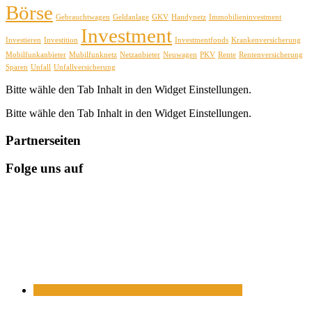
Börse
Gebrauchtwagen
Geldanlage
GKV
Handynetz
Immobilieninvestment
Investment
Investieren
Investition
Investmentfonds
Krankenversicherung
Mobilfunkanbieter
Mubilfunknetz
Netzanbieter
Neuwagen
PKV
Rente
Rentenversicherung
Sparen
Unfall
Unfallversicherung
Bitte wähle den Tab Inhalt in den Widget Einstellungen.
Bitte wähle den Tab Inhalt in den Widget Einstellungen.
Partnerseiten
Folge uns auf
https://www.facebook.com/
https://twitter.com/