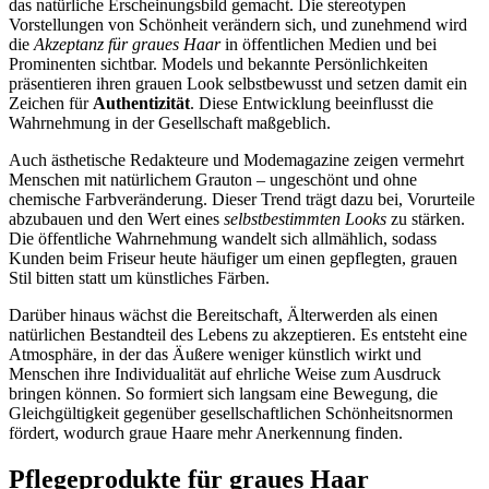
das natürliche Erscheinungsbild gemacht. Die stereotypen
Vorstellungen von Schönheit verändern sich, und zunehmend wird
die
Akzeptanz für graues Haar
in öffentlichen Medien und bei
Prominenten sichtbar. Models und bekannte Persönlichkeiten
präsentieren ihren grauen Look selbstbewusst und setzen damit ein
Zeichen für
Authentizität
. Diese Entwicklung beeinflusst die
Wahrnehmung in der Gesellschaft maßgeblich.
Auch ästhetische Redakteure und Modemagazine zeigen vermehrt
Menschen mit natürlichem Grauton – ungeschönt und ohne
chemische Farbveränderung. Dieser Trend trägt dazu bei, Vorurteile
abzubauen und den Wert eines
selbstbestimmten Looks
zu stärken.
Die öffentliche Wahrnehmung wandelt sich allmählich, sodass
Kunden beim Friseur heute häufiger um einen gepflegten, grauen
Stil bitten statt um künstliches Färben.
Darüber hinaus wächst die Bereitschaft, Älterwerden als einen
natürlichen Bestandteil des Lebens zu akzeptieren. Es entsteht eine
Atmosphäre, in der das Äußere weniger künstlich wirkt und
Menschen ihre Individualität auf ehrliche Weise zum Ausdruck
bringen können. So formiert sich langsam eine Bewegung, die
Gleichgültigkeit gegenüber gesellschaftlichen Schönheitsnormen
fördert, wodurch graue Haare mehr Anerkennung finden.
Pflegeprodukte für graues Haar