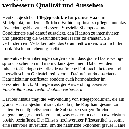
verbessern Qualität und Aussehen
Heutzutage stehen
Pflegeprodukte für graues Haar
im
Mittelpunkt, um den natürlichen Farbton optimal zu pflegen und das
Erscheinungsbild zu verbessern. Spezielle Shampoos und
Conditioners sind darauf ausgelegt, den Haarton zu intensivieren
und gleichzeitig die Gesundheit des Haares zu erhalten. Sie
verhindern ein Verfärben oder das Grau matt wirken, wodurch der
Look frisch und lebendig bleibt.
Innovative Formulierungen sorgen dafür, dass graue Haare weniger
spröde erscheinen und mehr Glanz gewinnen. Dabei werden
Inhaltsstoffe eingesetzt, die die natürliche Farbpracht betonen und
unerwünschten Gelbstich reduzieren. Dadurch wirkt das eigene
Haar nicht nur gepflegter, sondern auch harmonischer im
Gesamteindruck. Mit regelmässiger Anwendung lassen sich
Farbbrillanz und Textur deutlich verbessern
.
Darüber hinaus trägt die Verwendung von Pflegeprodukten, die auf
graues Haar abgestimmt sind, dazu bei, die Kopfhaut gesund zu
halten. Feuchtigkeitsspendende Substanzen sorgen für eine
angenehme, geschmeidige Haut, was wiederum das Haarwachstum
positiv beeinflusst. Der Einsatz hochwertiger Pflegeartikel ist somit
eine sinnvolle Investition, um die natürliche Schönheit grauer Haare