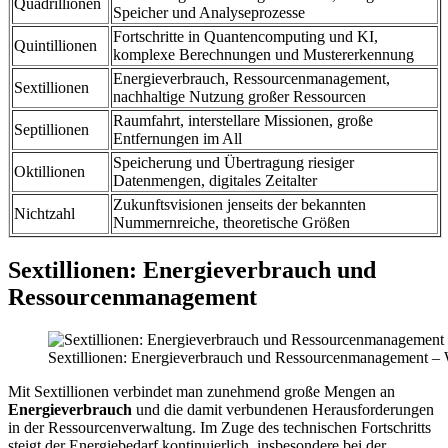
Quadrillionen
Speicher und Analyseprozesse
Fortschritte in Quantencomputing und KI,
Quintillionen
komplexe Berechnungen und Mustererkennung
Energieverbrauch, Ressourcenmanagement,
Sextillionen
nachhaltige Nutzung großer Ressourcen
Raumfahrt, interstellare Missionen, große
Septillionen
Entfernungen im All
Speicherung und Übertragung riesiger
Oktillionen
Datenmengen, digitales Zeitalter
Zukunftsvisionen jenseits der bekannten
Nichtzahl
Nummernreiche, theoretische Größen
Sextillionen: Energieverbrauch und
Ressourcenmanagement
Sextillionen: Energieverbrauch und Ressourcenmanagement – W
Mit Sextillionen verbindet man zunehmend große Mengen an
Energieverbrauch
und die damit verbundenen Herausforderungen
in der Ressourcenverwaltung. Im Zuge des technischen Fortschritts
steigt der Energiebedarf kontinuierlich, insbesondere bei der