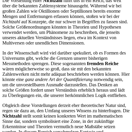
Die Vorstellung einer
Nichtzahl
führt uns in ein Reich, das weit
über die bekannten Zahlensysteme hinausgeht. Während wir bei
großen Zahlen wie Oktillionen oder Septillionen bereits enorme
Mengen und Entfernungen erfassen können, stoßen wir bei der
Nichtzahl
auf Konzepte, die nur schwer in Begriffen zu fassen sind.
Solche Größenordnungen könnten in Theorien und Hypothesen
verwendet werden, um Phänomene zu beschreiben, die jenseits
unseres aktuellen Verständnisses liegen, etwa im Kontext von
Multiversen oder unendlichen Dimensionen.
In der Wissenschaft wird viel darüber spekuliert, ob es Formen des
Universums gibt, welche die Grenzen unserer bisherigen
Messmethoden sprengen. Diese sogenannten
fremden Reiche
wären möglicherweise so groß, dass sie mit den bekannten
Zahlenwerken nicht mehr adäquat beschrieben werden können. Hier
könnte eine
ganz andere Art der Quantifizierung
notwendig sein,
um die unvorstellbaren Ausmaße darzustellen. Das Denken an
solche Größen fordert unser Verständnis erheblich heraus und lädt
zu Überlegungen ein, die unserer herkömmlichen Logik entfliehen.
Obgleich diese Vorstellungen derzeit eher theoretischer Natur sind,
regen sie dazu an, den Umfang unseres Wissens zu hinterfragen. Die
Nichtzahl
stellt somit keinen konkreten Wert im mathematischen
Sinne dar, sondern symbolisiert eine Zone, in der zukünftige
Erkenntnisse und Theorien vermutlich neue Maßstäbe setzen
werden. In diesem Bereich verschmelzen Fantasie und