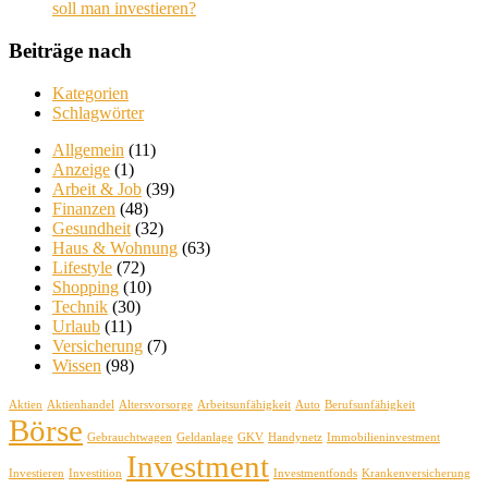
soll man investieren?
Beiträge nach
Kategorien
Schlagwörter
Allgemein
(11)
Anzeige
(1)
Arbeit & Job
(39)
Finanzen
(48)
Gesundheit
(32)
Haus & Wohnung
(63)
Lifestyle
(72)
Shopping
(10)
Technik
(30)
Urlaub
(11)
Versicherung
(7)
Wissen
(98)
Aktien
Aktienhandel
Altersvorsorge
Arbeitsunfähigkeit
Auto
Berufsunfähigkeit
Börse
Gebrauchtwagen
Geldanlage
GKV
Handynetz
Immobilieninvestment
Investment
Investieren
Investition
Investmentfonds
Krankenversicherung