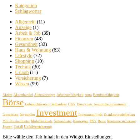
Kategorien
Schlagwörter
Allgemein
(11)
Anzeige
(1)
Arbeit & Job
(39)
Finanzen
(48)
Gesundheit
(32)
Haus & Wohnung
(63)
Lifestyle
(72)
Shopping
(10)
Technik
(30)
Urlaub
(11)
Versicherung
(7)
Wissen
(99)
Aktien
Aktienhandel
Altersvorsorge
Arbeitsunfähigkeit
Auto
Berufsunfähigkeit
Börse
Gebrauchtwagen
Geldanlage
GKV
Handynetz
Immobilieninvestment
Investment
Investieren
Investition
Investmentfonds
Krankenversicherung
Mobilfunkanbieter
Mubilfunknetz
Netzanbieter
Neuwagen
PKV
Rente
Rentenversicherung
Sparen
Unfall
Unfallversicherung
Bitte wähle den Tab Inhalt in den Widget Einstellungen.