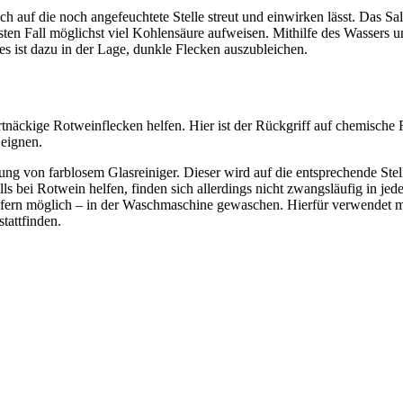
ach auf die noch angefeuchtete Stelle streut und einwirken lässt. Das S
sten Fall möglichst viel Kohlensäure aufweisen. Mithilfe des Wassers 
es ist dazu in der Lage, dunkle Flecken auszubleichen.
tnäckige Rotweinflecken helfen. Hier ist der Rückgriff auf chemische
 eignen.
g von farblosem Glasreiniger. Dieser wird auf die entsprechende Stell
lls bei Rotwein helfen, finden sich allerdings nicht zwangsläufig in j
ofern möglich – in der Waschmaschine gewaschen. Hierfür verwendet m
tattfinden.