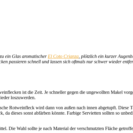
azu ein Glas aromatischer
El Coto Crianza
, plötzlich ein kurzer Augen
ken passieren schnell und lassen sich oftmals nur schwer wieder entfe
einflecken ist die Zeit. Je schneller gegen die ungewollten Makel vorge
wieder loszuwerden.
che Rotweinfleck wird dann von außen nach innen abgetupft. Diese Tec
ück, da dieses sonst abfärben könnte. Farbige Servietten sollten so u
tel. Die Wahl sollte je nach Material der verschmutzten Fläche getroff