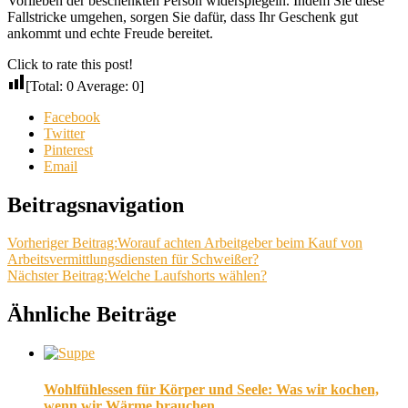
Vorlieben der beschenkten Person widerspiegeln. Indem Sie diese
Fallstricke umgehen, sorgen Sie dafür, dass Ihr Geschenk gut
ankommt und echte Freude bereitet.
Click to rate this post!
[Total:
0
Average:
0
]
Facebook
Twitter
Pinterest
Email
Beitragsnavigation
Vorheriger Beitrag:
Worauf achten Arbeitgeber beim Kauf von
Arbeitsvermittlungsdiensten für Schweißer?
Nächster Beitrag:
Welche Laufshorts wählen?
Ähnliche Beiträge
Wohlfühlessen für Körper und Seele: Was wir kochen,
wenn wir Wärme brauchen