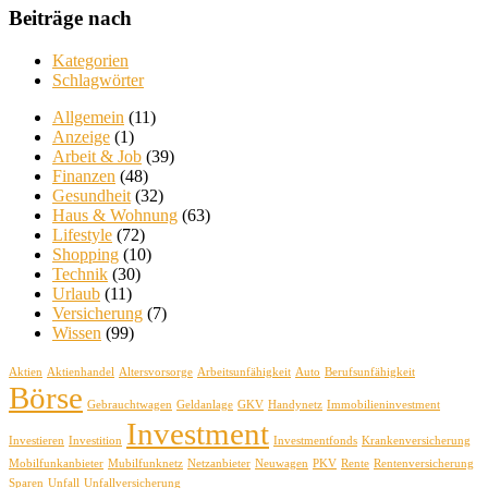
Beiträge nach
Kategorien
Schlagwörter
Allgemein
(11)
Anzeige
(1)
Arbeit & Job
(39)
Finanzen
(48)
Gesundheit
(32)
Haus & Wohnung
(63)
Lifestyle
(72)
Shopping
(10)
Technik
(30)
Urlaub
(11)
Versicherung
(7)
Wissen
(99)
Aktien
Aktienhandel
Altersvorsorge
Arbeitsunfähigkeit
Auto
Berufsunfähigkeit
Börse
Gebrauchtwagen
Geldanlage
GKV
Handynetz
Immobilieninvestment
Investment
Investieren
Investition
Investmentfonds
Krankenversicherung
Mobilfunkanbieter
Mubilfunknetz
Netzanbieter
Neuwagen
PKV
Rente
Rentenversicherung
Sparen
Unfall
Unfallversicherung