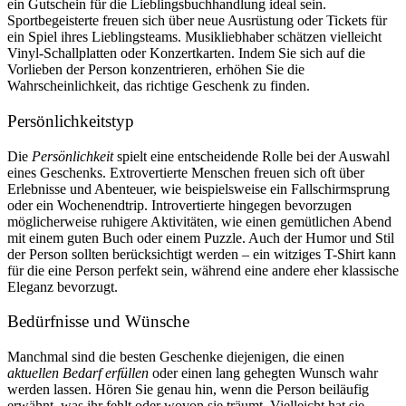
ein Gutschein für die Lieblingsbuchhandlung ideal sein.
Sportbegeisterte freuen sich über neue Ausrüstung oder Tickets für
ein Spiel ihres Lieblingsteams. Musikliebhaber schätzen vielleicht
Vinyl-Schallplatten oder Konzertkarten. Indem Sie sich auf die
Vorlieben der Person konzentrieren, erhöhen Sie die
Wahrscheinlichkeit, das richtige Geschenk zu finden.
Persönlichkeitstyp
Die
Persönlichkeit
spielt eine entscheidende Rolle bei der Auswahl
eines Geschenks. Extrovertierte Menschen freuen sich oft über
Erlebnisse und Abenteuer, wie beispielsweise ein Fallschirmsprung
oder ein Wochenendtrip. Introvertierte hingegen bevorzugen
möglicherweise ruhigere Aktivitäten, wie einen gemütlichen Abend
mit einem guten Buch oder einem Puzzle. Auch der Humor und Stil
der Person sollten berücksichtigt werden – ein witziges T-Shirt kann
für die eine Person perfekt sein, während eine andere eher klassische
Eleganz bevorzugt.
Bedürfnisse und Wünsche
Manchmal sind die besten Geschenke diejenigen, die einen
aktuellen Bedarf erfüllen
oder einen lang gehegten Wunsch wahr
werden lassen. Hören Sie genau hin, wenn die Person beiläufig
erwähnt, was ihr fehlt oder wovon sie träumt. Vielleicht hat sie