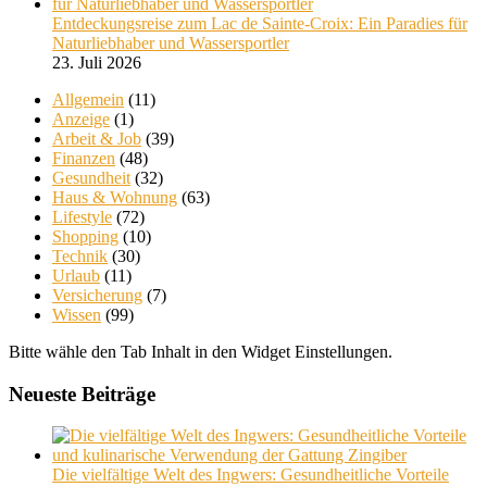
Entdeckungsreise zum Lac de Sainte-Croix: Ein Paradies für
Naturliebhaber und Wassersportler
23. Juli 2026
Allgemein
(11)
Anzeige
(1)
Arbeit & Job
(39)
Finanzen
(48)
Gesundheit
(32)
Haus & Wohnung
(63)
Lifestyle
(72)
Shopping
(10)
Technik
(30)
Urlaub
(11)
Versicherung
(7)
Wissen
(99)
Bitte wähle den Tab Inhalt in den Widget Einstellungen.
Neueste Beiträge
Die vielfältige Welt des Ingwers: Gesundheitliche Vorteile