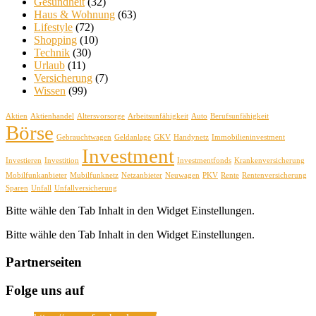
Gesundheit
(32)
Haus & Wohnung
(63)
Lifestyle
(72)
Shopping
(10)
Technik
(30)
Urlaub
(11)
Versicherung
(7)
Wissen
(99)
Aktien
Aktienhandel
Altersvorsorge
Arbeitsunfähigkeit
Auto
Berufsunfähigkeit
Börse
Gebrauchtwagen
Geldanlage
GKV
Handynetz
Immobilieninvestment
Investment
Investieren
Investition
Investmentfonds
Krankenversicherung
Mobilfunkanbieter
Mubilfunknetz
Netzanbieter
Neuwagen
PKV
Rente
Rentenversicherung
Sparen
Unfall
Unfallversicherung
Bitte wähle den Tab Inhalt in den Widget Einstellungen.
Bitte wähle den Tab Inhalt in den Widget Einstellungen.
Partnerseiten
Folge uns auf