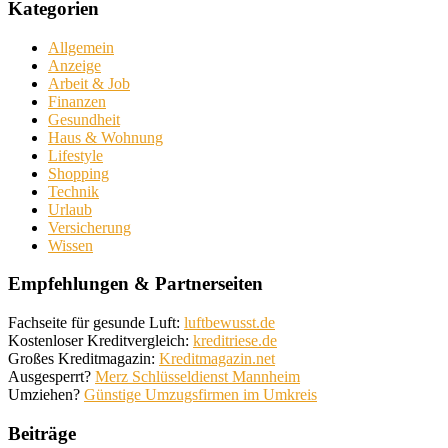
Kategorien
Allgemein
Anzeige
Arbeit & Job
Finanzen
Gesundheit
Haus & Wohnung
Lifestyle
Shopping
Technik
Urlaub
Versicherung
Wissen
Empfehlungen & Partnerseiten
Fachseite für gesunde Luft:
luftbewusst.de
Kostenloser Kreditvergleich:
kreditriese.de
Großes Kreditmagazin:
Kreditmagazin.net
Ausgesperrt?
Merz Schlüsseldienst Mannheim
Umziehen?
Günstige Umzugsfirmen im Umkreis
Beiträge