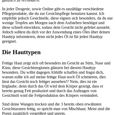
gänzlich zu verhindern.
In jeder Drogerie, sowie Online gibt es unzählige verschiedene
Pflegeprodukte, die du zur Gesichtspflege benutzen kannst. Ich
empfehle jedoch Gesichtsöle, diese eignen sich besonders, da du nur
wenige Tropfen am Morgen nach dem Aufstehen benötigst und
diese schnell einwirken, sodass dein Gesicht nicht gefettet aussieht.
Jedoch solltest du dich vor der Anwendung eines Öles über deinen
Hauttyp informieren, denn nicht jedes Öl ist für jeden Hauttyp
geeignet.
Die Hauttypen
Fettige Haut zeigt sich oft besonders im Gesicht an Stirn, Nase und
Kinn, diese Gesichtsregionen glänzen bei diesem Hauttyp
besonders. Du willst dagegen Abhilfe schaffen und fragst dich,
warum sollte ich auf meine fettige Haut noch Öl schmieren, dies
lässt das Gesicht noch fettiger aussehen!? Nein, dies ist ein
Irrglaube, denn durch das Öl wird dem Körper gezeigt, dass er
bereits genug Fett produziert und durch das Auftragen von
Gesichtsöl wird die Fettproduktion des Körpers vermindert.
Sind deine Wangen trocken und die 3 bereits oben erwähnten
Gesichtszonen fettig, so spricht man von Mischhaut. Meist sind die
Poren zusätzlich vergrößert und unrein.