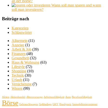
an der Börse?
Wann soll man sparen und wann
soll man investieren?
Beiträge nach
Kategorien
Schlagwörter
Allgemein
(11)
Anzeige
(1)
Arbeit & Job
(39)
Finanzen
(48)
Gesundheit
(32)
Haus & Wohnung
(63)
Lifestyle
(72)
Shopping
(10)
Technik
(30)
Urlaub
(11)
Versicherung
(7)
Wissen
(99)
Aktien
Aktienhandel
Altersvorsorge
Arbeitsunfähigkeit
Auto
Berufsunfähigkeit
Börse
Gebrauchtwagen
Geldanlage
GKV
Handynetz
Immobilieninvestment