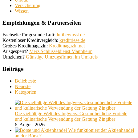
Versicherung
Wissen
Empfehlungen & Partnerseiten
Fachseite für gesunde Luft:
luftbewusst.de
Kostenloser Kreditvergleich:
kreditriese.de
Großes Kreditmagazin:
Kreditmagazin.net
Ausgesperrt?
Merz Schlüsseldienst Mannheim
Umziehen?
Günstige Umzugsfirmen im Umkreis
Beiträge
Beliebteste
Neueste
Kategorien
Die vielfältige Welt des Ingwers: Gesundheitliche Vorteile
und kulinarische Verwendung der Gattung Zingiber
6. August 2026
Wie funktioniert der Aktienhandel
an der Börse?