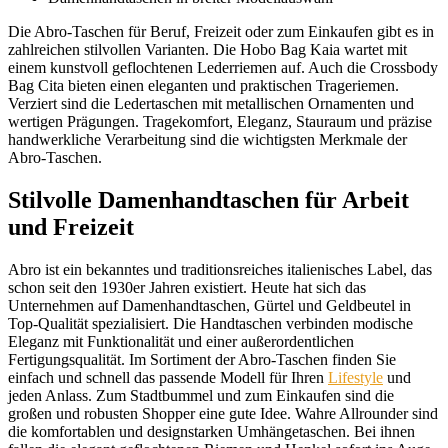
Die Abro-Taschen für Beruf, Freizeit oder zum Einkaufen gibt es in
zahlreichen stilvollen Varianten. Die Hobo Bag Kaia wartet mit
einem kunstvoll geflochtenen Lederriemen auf. Auch die Crossbody
Bag Cita bieten einen eleganten und praktischen Trageriemen.
Verziert sind die Ledertaschen mit metallischen Ornamenten und
wertigen Prägungen. Tragekomfort, Eleganz, Stauraum und präzise
handwerkliche Verarbeitung sind die wichtigsten Merkmale der
Abro-Taschen.
Stilvolle Damenhandtaschen für Arbeit
und Freizeit
Abro ist ein bekanntes und traditionsreiches italienisches Label, das
schon seit den 1930er Jahren existiert. Heute hat sich das
Unternehmen auf Damenhandtaschen, Gürtel und Geldbeutel in
Top-Qualität spezialisiert. Die Handtaschen verbinden modische
Eleganz mit Funktionalität und einer außerordentlichen
Fertigungsqualität. Im Sortiment der Abro-Taschen finden Sie
einfach und schnell das passende Modell für Ihren
Lifestyle
und
jeden Anlass. Zum Stadtbummel und zum Einkaufen sind die
großen und robusten Shopper eine gute Idee. Wahre Allrounder sind
die komfortablen und designstarken Umhängetaschen. Bei ihnen