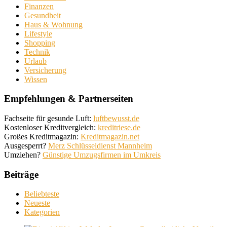
Finanzen
Gesundheit
Haus & Wohnung
Lifestyle
Shopping
Technik
Urlaub
Versicherung
Wissen
Empfehlungen & Partnerseiten
Fachseite für gesunde Luft:
luftbewusst.de
Kostenloser Kreditvergleich:
kreditriese.de
Großes Kreditmagazin:
Kreditmagazin.net
Ausgesperrt?
Merz Schlüsseldienst Mannheim
Umziehen?
Günstige Umzugsfirmen im Umkreis
Beiträge
Beliebteste
Neueste
Kategorien