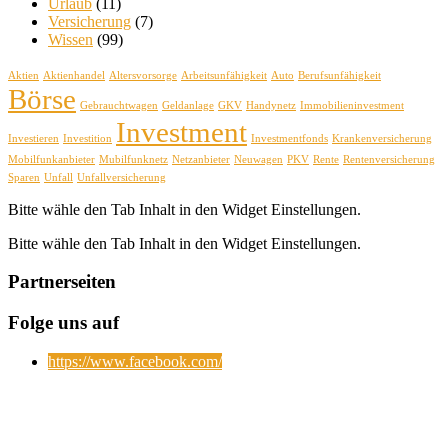
Urlaub
(11)
Versicherung
(7)
Wissen
(99)
Aktien
Aktienhandel
Altersvorsorge
Arbeitsunfähigkeit
Auto
Berufsunfähigkeit
Börse
Gebrauchtwagen
Geldanlage
GKV
Handynetz
Immobilieninvestment
Investment
Investieren
Investition
Investmentfonds
Krankenversicherung
Mobilfunkanbieter
Mubilfunknetz
Netzanbieter
Neuwagen
PKV
Rente
Rentenversicherung
Sparen
Unfall
Unfallversicherung
Bitte wähle den Tab Inhalt in den Widget Einstellungen.
Bitte wähle den Tab Inhalt in den Widget Einstellungen.
Partnerseiten
Folge uns auf
https://www.facebook.com/