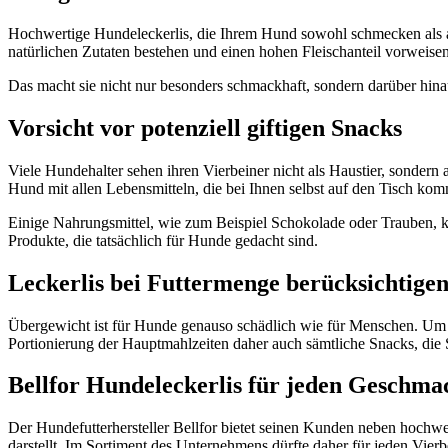
Hochwertige Hundeleckerlis, die Ihrem Hund sowohl schmecken als au
natürlichen Zutaten bestehen und einen hohen Fleischanteil vorweise
Das macht sie nicht nur besonders schmackhaft, sondern darüber hi
Vorsicht vor potenziell giftigen Snacks
Viele Hundehalter sehen ihren Vierbeiner nicht als Haustier, sondern a
Hund mit allen Lebensmitteln, die bei Ihnen selbst auf den Tisch kom
Einige Nahrungsmittel, wie zum Beispiel Schokolade oder Trauben, kö
Produkte, die tatsächlich für Hunde gedacht sind.
Leckerlis bei Futtermenge berücksichtige
Übergewicht ist für Hunde genauso schädlich wie für Menschen. Um zu 
Portionierung der Hauptmahlzeiten daher auch sämtliche Snacks, die 
Bellfor Hundeleckerlis für jeden Geschma
Der Hundefutterhersteller Bellfor bietet seinen Kunden neben hoch
darstellt. Im Sortiment des Unternehmens dürfte daher für jeden Vierb