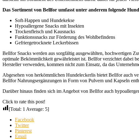
Das Sortiment von Bellfor umfasst unter anderem folgende Hun
Soft-Happen und Hundekekse
Hypoallergene Snacks mit Insekten
Trockenfleisch und Kausnacks
Funktionssnacks zur Förderung des Wohlbefindens
Gefriergetrocknete Leckerbissen
Bellfor Snacks werden aus sorgfältig ausgewählten, hochwertigen Zut
optimale Bekömmlichkeit gewährleistet ist. Bellfor verzichtet dabei b
Hersteller verwenden, kommen nicht zum Einsatz, da das Unternehme
Abgesehen von herkömmlichen Hundeleckerlis bietet Bellfor auch vers
Bellfor Nahrungsergänzungen in Form von Pulvern und Kapseln enthalt
Darüber hinaus finden sich im Angebot von Bellfor auch hypoallergen
Click to rate this post!
[Total:
1
Average:
5
]
Facebook
Twitter
Pinterest
Email