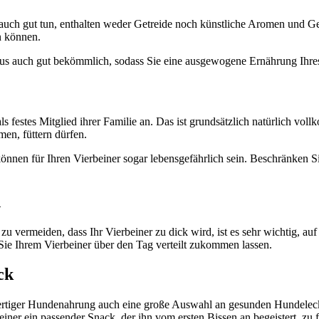
ch gut tun, enthalten weder Getreide noch künstliche Aromen und Gesc
n können.
naus auch gut bekömmlich, sodass Sie eine ausgewogene Ernährung Ihre
ls festes Mitglied ihrer Familie an. Das ist grundsätzlich natürlich vo
men, füttern dürfen.
nnen für Ihren Vierbeiner sogar lebensgefährlich sein. Beschränken Si
n
vermeiden, dass Ihr Vierbeiner zu dick wird, ist es sehr wichtig, auf
Sie Ihrem Vierbeiner über den Tag verteilt zukommen lassen.
ck
wertiger Hundenahrung auch eine große Auswahl an gesunden Hundeleck
einer ein passender Snack, der ihn vom ersten Bissen an begeistert, zu f