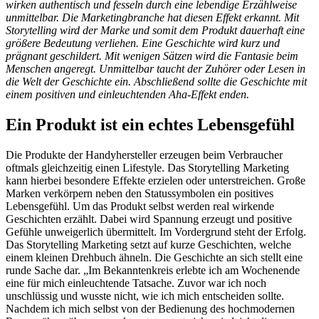
wirken authentisch und fesseln durch eine lebendige Erzählweise
unmittelbar. Die Marketingbranche hat diesen Effekt erkannt. Mit
Storytelling wird der Marke und somit dem Produkt dauerhaft eine
größere Bedeutung verliehen. Eine Geschichte wird kurz und
prägnant geschildert. Mit wenigen Sätzen wird die Fantasie beim
Menschen angeregt. Unmittelbar taucht der Zuhörer oder Lesen in
die Welt der Geschichte ein. Abschließend sollte die Geschichte mit
einem positiven und einleuchtenden Aha-Effekt enden.
Ein Produkt ist ein echtes Lebensgefühl
Die Produkte der Handyhersteller erzeugen beim Verbraucher
oftmals gleichzeitig einen Lifestyle. Das Storytelling Marketing
kann hierbei besondere Effekte erzielen oder unterstreichen. Große
Marken verkörpern neben den Statussymbolen ein positives
Lebensgefühl. Um das Produkt selbst werden real wirkende
Geschichten erzählt. Dabei wird Spannung erzeugt und positive
Gefühle unweigerlich übermittelt. Im Vordergrund steht der Erfolg.
Das Storytelling Marketing setzt auf kurze Geschichten, welche
einem kleinen Drehbuch ähneln. Die Geschichte an sich stellt eine
runde Sache dar. „Im Bekanntenkreis erlebte ich am Wochenende
eine für mich einleuchtende Tatsache. Zuvor war ich noch
unschlüssig und wusste nicht, wie ich mich entscheiden sollte.
Nachdem ich mich selbst von der Bedienung des hochmodernen