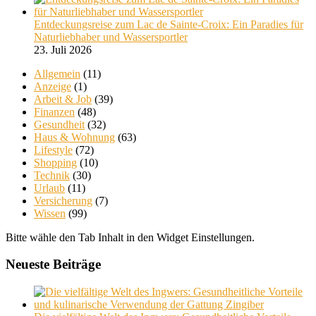
Entdeckungsreise zum Lac de Sainte-Croix: Ein Paradies für
Naturliebhaber und Wassersportler
23. Juli 2026
Allgemein
(11)
Anzeige
(1)
Arbeit & Job
(39)
Finanzen
(48)
Gesundheit
(32)
Haus & Wohnung
(63)
Lifestyle
(72)
Shopping
(10)
Technik
(30)
Urlaub
(11)
Versicherung
(7)
Wissen
(99)
Bitte wähle den Tab Inhalt in den Widget Einstellungen.
Neueste Beiträge