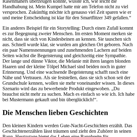
Rasenmähers überzeugen konnte, wusste ich, wie leicht die
Handhabung ist. Mein Kumpel hatte mir am Telefon nicht zu viel
versprochen. Zukünftig möchte ich genauso viel Zeit sparen wie er
und meine Entscheidung ist klar für den Smartflitzer 349 gefallen.“
Ein anderes Beispiel für ein Storytelling: Durch einen Zufall kommt
es zur Begegnung zweier Menschen. Im ersten Moment merken sie
nicht, dass sie sich von Kindesbeinen an kennen. Sie tauschen sich
aus. Schnell wurde klar, sie wurden am gleichen Ort geboren. Nach
ein paar Namensnennungen und zunehmenden Lachern auf beiden
Seiten wächst die Begeisterung und gleichzeitig eine Sympathie.
Der lange und dünne Viktor, die Melanie mit ihren langen blonden
Haaren und der kleine Tölpel Michael sind beiden noch in guter
Erinnerung. Und eine wachsende Begeisterung schafft rasch eine
Nähe und Vertrauen. Als sie feststellen, dass sie sich schon seit der
Grundschule kennen, wollen sie mehr voneinander wissen. In dieses
Szenario wird das zu bewerbende Produkt eingewoben. „Du
brauchst nicht mehr zu suchen. Mach es einfach so wie ich. Ich habe
bei Mustermann gekauft und bin überglücklich!“.
Die Menschen lieben Geschichten
Den kleinen Kindern werden Gute-Nacht-Geschichten erzählt. Das
Geschichtenerzählen lässt träumen und zieht den Zuhörer in seinen
Bann. Heutzutage bietet das Leben eine Bannbreite für