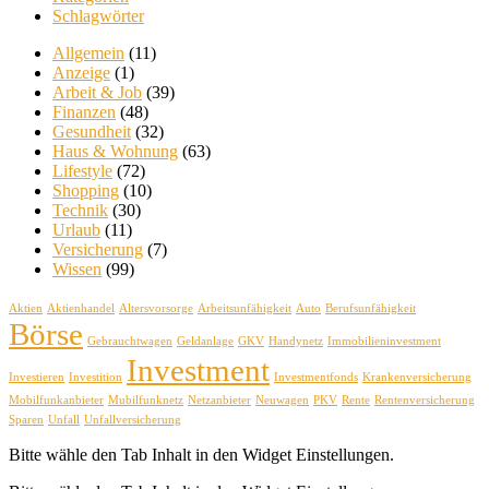
Schlagwörter
Allgemein
(11)
Anzeige
(1)
Arbeit & Job
(39)
Finanzen
(48)
Gesundheit
(32)
Haus & Wohnung
(63)
Lifestyle
(72)
Shopping
(10)
Technik
(30)
Urlaub
(11)
Versicherung
(7)
Wissen
(99)
Aktien
Aktienhandel
Altersvorsorge
Arbeitsunfähigkeit
Auto
Berufsunfähigkeit
Börse
Gebrauchtwagen
Geldanlage
GKV
Handynetz
Immobilieninvestment
Investment
Investieren
Investition
Investmentfonds
Krankenversicherung
Mobilfunkanbieter
Mubilfunknetz
Netzanbieter
Neuwagen
PKV
Rente
Rentenversicherung
Sparen
Unfall
Unfallversicherung
Bitte wähle den Tab Inhalt in den Widget Einstellungen.