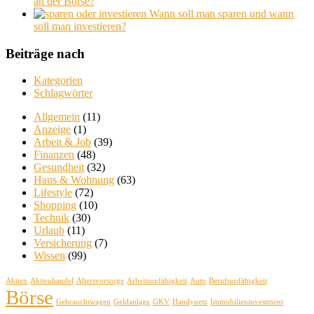
an der Börse?
Wann soll man sparen und wann
soll man investieren?
Beiträge nach
Kategorien
Schlagwörter
Allgemein
(11)
Anzeige
(1)
Arbeit & Job
(39)
Finanzen
(48)
Gesundheit
(32)
Haus & Wohnung
(63)
Lifestyle
(72)
Shopping
(10)
Technik
(30)
Urlaub
(11)
Versicherung
(7)
Wissen
(99)
Aktien
Aktienhandel
Altersvorsorge
Arbeitsunfähigkeit
Auto
Berufsunfähigkeit
Börse
Gebrauchtwagen
Geldanlage
GKV
Handynetz
Immobilieninvestment