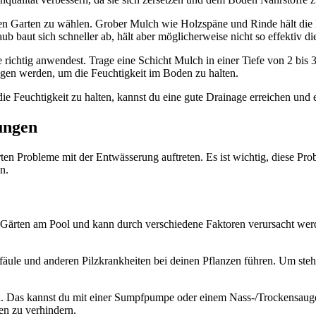
inen Garten zu wählen. Grober Mulch wie Holzspäne und Rinde hält die 
ub baut sich schneller ab, hält aber möglicherweise nicht so effektiv di
e richtig anwendest. Trage eine Schicht Mulch in einer Tiefe von 2 bis 
agen werden, um die Feuchtigkeit im Boden zu halten.
die Feuchtigkeit zu halten, kannst du eine gute Drainage erreichen un
ungen
rten Probleme mit der Entwässerung auftreten. Es ist wichtig, diese Pr
n.
 Gärten am Pool und kann durch verschiedene Faktoren verursacht werd
ule und anderen Pilzkrankheiten bei deinen Pflanzen führen. Um stehe
. Das kannst du mit einer Sumpfpumpe oder einem Nass-/Trockensauger
en zu verhindern.