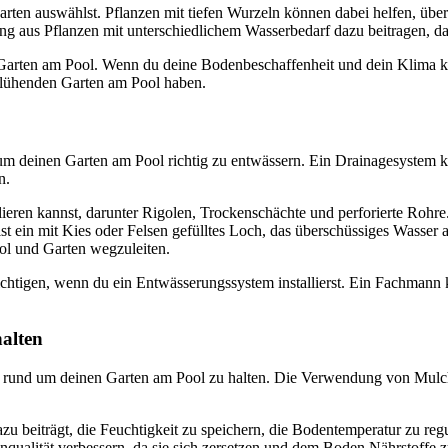
 Garten auswählst. Pflanzen mit tiefen Wurzeln können dabei helfen, üb
s Pflanzen mit unterschiedlichem Wasserbedarf dazu beitragen, dass 
Garten am Pool. Wenn du deine Bodenbeschaffenheit und dein Klima ken
blühenden Garten am Pool haben.
tt, um deinen Garten am Pool richtig zu entwässern. Ein Drainagesystem
n.
ieren kannst, darunter Rigolen, Trockenschächte und perforierte Rohre.
 ein mit Kies oder Felsen gefülltes Loch, das überschüssiges Wasser a
l und Garten wegzuleiten.
sichtigen, wenn du ein Entwässerungssystem installierst. Ein Fachmann 
alten
n rund um deinen Garten am Pool zu halten. Die Verwendung von Mulch 
dazu beiträgt, die Feuchtigkeit zu speichern, die Bodentemperatur zu 
qualität verbessern, da sie sich zersetzen und dem Boden Nährstoffe z