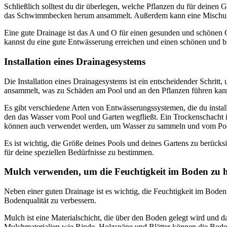
Schließlich solltest du dir überlegen, welche Pflanzen du für deinen
das Schwimmbecken herum ansammelt. Außerdem kann eine Mischung au
Eine gute Drainage ist das A und O für einen gesunden und schönen 
kannst du eine gute Entwässerung erreichen und einen schönen und 
Installation eines Drainagesystems
Die Installation eines Drainagesystems ist ein entscheidender Schri
ansammelt, was zu Schäden am Pool und an den Pflanzen führen kan
Es gibt verschiedene Arten von Entwässerungssystemen, die du install
den das Wasser vom Pool und Garten wegfließt. Ein Trockenschacht ist
können auch verwendet werden, um Wasser zu sammeln und vom Poo
Es ist wichtig, die Größe deines Pools und deines Gartens zu berück
für deine speziellen Bedürfnisse zu bestimmen.
Mulch verwenden, um die Feuchtigkeit im Boden zu h
Neben einer guten Drainage ist es wichtig, die Feuchtigkeit im Bode
Bodenqualität zu verbessern.
Mulch ist eine Materialschicht, die über den Boden gelegt wird und 
Mulchmaterialien wie Rinde, Holzspäne und Blätter können die Boden