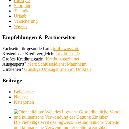
Lifestyle
Shopping
Technik
Urlaub
Versicherung
Wissen
Empfehlungen & Partnerseiten
Fachseite für gesunde Luft:
luftbewusst.de
Kostenloser Kreditvergleich:
kreditriese.de
Großes Kreditmagazin:
Kreditmagazin.net
Ausgesperrt?
Merz Schlüsseldienst Mannheim
Umziehen?
Günstige Umzugsfirmen im Umkreis
Beiträge
Beliebteste
Neueste
Kategorien
Die vielfältige Welt des Ingwers: Gesundheitliche Vorteile
und kulinarische Verwendung der Gattung Zingiber