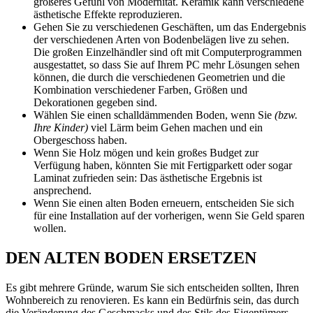
größeres Gefühl von Modernität. Keramik kann verschiedene
ästhetische Effekte reproduzieren.
Gehen Sie zu verschiedenen Geschäften, um das Endergebnis
der verschiedenen Arten von Bodenbelägen live zu sehen.
Die großen Einzelhändler sind oft mit Computerprogrammen
ausgestattet, so dass Sie auf Ihrem PC mehr Lösungen sehen
können, die durch die verschiedenen Geometrien und die
Kombination verschiedener Farben, Größen und
Dekorationen gegeben sind.
Wählen Sie einen schalldämmenden Boden, wenn Sie
(bzw.
Ihre Kinder)
viel Lärm beim Gehen machen und ein
Obergeschoss haben.
Wenn Sie Holz mögen und kein großes Budget zur
Verfügung haben, könnten Sie mit Fertigparkett oder sogar
Laminat zufrieden sein: Das ästhetische Ergebnis ist
ansprechend.
Wenn Sie einen alten Boden erneuern, entscheiden Sie sich
für eine Installation auf der vorherigen, wenn Sie Geld sparen
wollen.
DEN ALTEN BODEN ERSETZEN
Es gibt mehrere Gründe, warum Sie sich entscheiden sollten, Ihren
Wohnbereich zu renovieren. Es kann ein Bedürfnis sein, das durch
die Veränderung des Geschmacks und des Stils des Eigentümers