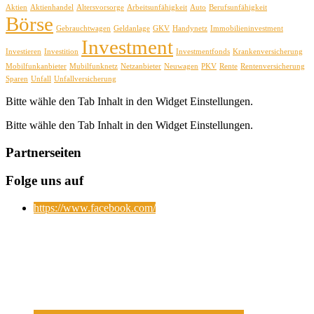
Aktien
Aktienhandel
Altersvorsorge
Arbeitsunfähigkeit
Auto
Berufsunfähigkeit
Börse
Gebrauchtwagen
Geldanlage
GKV
Handynetz
Immobilieninvestment
Investment
Investieren
Investition
Investmentfonds
Krankenversicherung
Mobilfunkanbieter
Mubilfunknetz
Netzanbieter
Neuwagen
PKV
Rente
Rentenversicherung
Sparen
Unfall
Unfallversicherung
Bitte wähle den Tab Inhalt in den Widget Einstellungen.
Bitte wähle den Tab Inhalt in den Widget Einstellungen.
Partnerseiten
Folge uns auf
https://www.facebook.com/