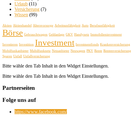
Urlaub
(11)
Versicherung
(7)
Wissen
(99)
Aktien
Aktienhandel
Altersvorsorge
Arbeitsunfähigkeit
Auto
Berufsunfähigkeit
Börse
Gebrauchtwagen
Geldanlage
GKV
Handynetz
Immobilieninvestment
Investment
Investieren
Investition
Investmentfonds
Krankenversicherung
Mobilfunkanbieter
Mubilfunknetz
Netzanbieter
Neuwagen
PKV
Rente
Rentenversicherung
Sparen
Unfall
Unfallversicherung
Bitte wähle den Tab Inhalt in den Widget Einstellungen.
Bitte wähle den Tab Inhalt in den Widget Einstellungen.
Partnerseiten
Folge uns auf
https://www.facebook.com/