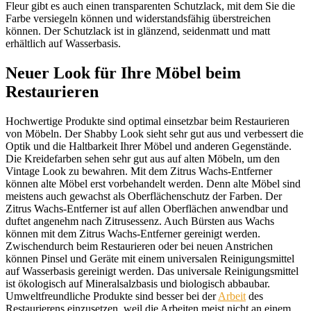
Fleur gibt es auch einen transparenten Schutzlack, mit dem Sie die
Farbe versiegeln können und widerstandsfähig überstreichen
können. Der Schutzlack ist in glänzend, seidenmatt und matt
erhältlich auf Wasserbasis.
Neuer Look für Ihre Möbel beim
Restaurieren
Hochwertige Produkte sind optimal einsetzbar beim Restaurieren
von Möbeln. Der Shabby Look sieht sehr gut aus und verbessert die
Optik und die Haltbarkeit Ihrer Möbel und anderen Gegenstände.
Die Kreidefarben sehen sehr gut aus auf alten Möbeln, um den
Vintage Look zu bewahren. Mit dem Zitrus Wachs-Entferner
können alte Möbel erst vorbehandelt werden. Denn alte Möbel sind
meistens auch gewachst als Oberflächenschutz der Farben. Der
Zitrus Wachs-Entferner ist auf allen Oberflächen anwendbar und
duftet angenehm nach Zitrusessenz. Auch Bürsten aus Wachs
können mit dem Zitrus Wachs-Entferner gereinigt werden.
Zwischendurch beim Restaurieren oder bei neuen Anstrichen
können Pinsel und Geräte mit einem universalen Reinigungsmittel
auf Wasserbasis gereinigt werden. Das universale Reinigungsmittel
ist ökologisch auf Mineralsalzbasis und biologisch abbaubar.
Umweltfreundliche Produkte sind besser bei der
Arbeit
des
Restaurierens einzusetzen, weil die Arbeiten meist nicht an einem