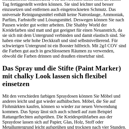
Tag fertiggestellt werden können. Sie sind leichter und besser
einzusetzen und entfernen auch eingetrockneten Schmutz. Das
universale Reinigungsmittel enthält keine Natronlauge, Ammoniak,
Parfüm, Farbstoffe und Lösungsmittel. Deswegen können Sie nach
Pausen wieder gut weiter arbeiten. Die Shabby World der
Kreidefarben sind matt und gut geeignet für einen Neuanstrich, da
sie sich mit dem Untergrund verbinden und damit elastisch sind. Sie
haben eine sehr hohe Deckkraft und sind selbstnivellierend. Für
schwierigen Untergrund ist ein Booster hilfreich. Mit 2g/l COV sind
die Farben gut auch in geschlossenen Räumen zu verwenden,
obwohl die Farben drinnen und draußen einsetzbar sind.
Das Spray und die Stifte (Paint Marker)
mit chalky Look lassen sich flexibel
einsetzen
Mit den verschieden farbigen Spraydosen können Sie Möbel und
anderes leicht und gut wieder aufhübschen. Möbel, die Sie auf
Flohmärkten kaufen, können so wieder zur neuen Verwendung
kommen. Das Spray lässt sich auch schnell auf zum Beispiel
Rattangeflechten aufsprühen. Die Kreidesprühfarben aus der
Spraydose lassen sich auf Papier, Glas, Holz, Stoff oder
Metalluntergrund leicht aufsprühen und trocknen nach vier Stunden.