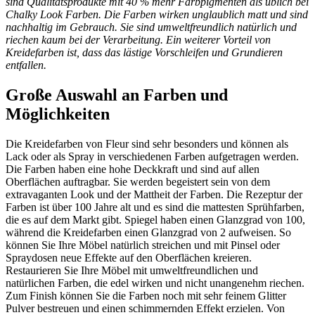
sind Qualitätsprodukte mit 40 % mehr Farbpigmenten als üblich bei
Chalky Look Farben. Die Farben wirken unglaublich matt und sind
nachhaltig im Gebrauch. Sie sind umweltfreundlich natürlich und
riechen kaum bei der Verarbeitung. Ein weiterer Vorteil von
Kreidefarben ist, dass das lästige Vorschleifen und Grundieren
entfallen.
Große Auswahl an Farben und
Möglichkeiten
Die Kreidefarben von Fleur sind sehr besonders und können als
Lack oder als Spray in verschiedenen Farben aufgetragen werden.
Die Farben haben eine hohe Deckkraft und sind auf allen
Oberflächen auftragbar. Sie werden begeistert sein von dem
extravaganten Look und der Mattheit der Farben. Die Rezeptur der
Farben ist über 100 Jahre alt und es sind die mattesten Sprühfarben,
die es auf dem Markt gibt. Spiegel haben einen Glanzgrad von 100,
während die Kreidefarben einen Glanzgrad von 2 aufweisen. So
können Sie Ihre Möbel natürlich streichen und mit Pinsel oder
Spraydosen neue Effekte auf den Oberflächen kreieren.
Restaurieren Sie Ihre Möbel mit umweltfreundlichen und
natürlichen Farben, die edel wirken und nicht unangenehm riechen.
Zum Finish können Sie die Farben noch mit sehr feinem Glitter
Pulver bestreuen und einen schimmernden Effekt erzielen. Von