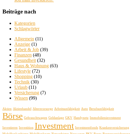
Beiträge nach
Kategorien
Schlagwörter
Allgemein
(11)
Anzeige
(1)
Arbeit & Job
(39)
Finanzen
(48)
Gesundheit
(32)
Haus & Wohnung
(63)
Lifestyle
(72)
Shopping
(10)
Technik
(30)
Urlaub
(11)
Versicherung
(7)
Wissen
(99)
Aktien
Aktienhandel
Altersvorsorge
Arbeitsunfähigkeit
Auto
Berufsunfähigkeit
Börse
Gebrauchtwagen
Geldanlage
GKV
Handynetz
Immobilieninvestment
Investment
Investieren
Investition
Investmentfonds
Krankenversicherung
Mobilfunkanbieter
Mubilfunknetz
Netzanbieter
Neuwagen
PKV
Rente
Rentenversicherung