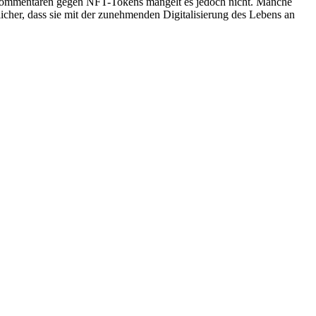
en Kommentaren gegen NFT-Tokens mangelt es jedoch nicht. Manche
licher, dass sie mit der zunehmenden Digitalisierung des Lebens an