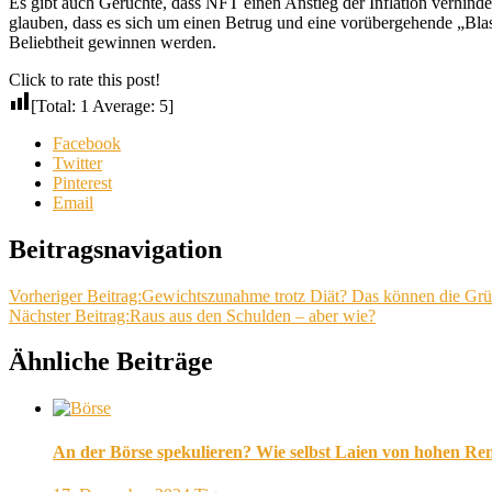
Es gibt auch Gerüchte, dass NFT einen Anstieg der Inflation verhin
glauben, dass es sich um einen Betrug und eine vorübergehende „Blase
Beliebtheit gewinnen werden.
Click to rate this post!
[Total:
1
Average:
5
]
Facebook
Twitter
Pinterest
Email
Beitragsnavigation
Vorheriger Beitrag:
Gewichtszunahme trotz Diät? Das können die Grü
Nächster Beitrag:
Raus aus den Schulden – aber wie?
Ähnliche Beiträge
An der Börse spekulieren? Wie selbst Laien von hohen Ren