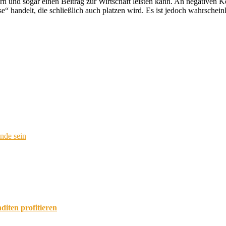
dern und sogar einen Beitrag zur Wirtschaft leisten kann. An negativ
“ handelt, die schließlich auch platzen wird. Es ist jedoch wahrschein
nde sein
diten profitieren