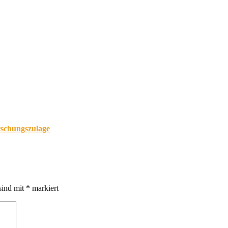
orschungszulage
sind mit
*
markiert