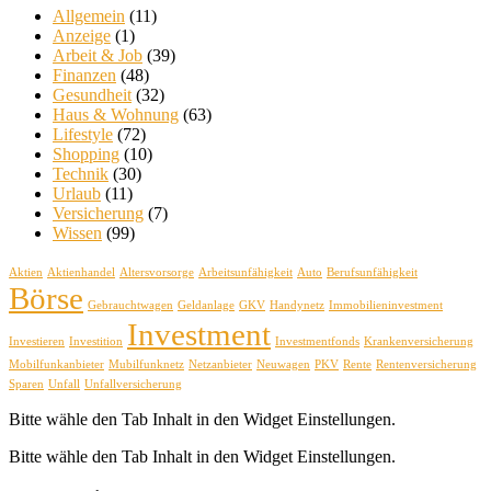
Allgemein
(11)
Anzeige
(1)
Arbeit & Job
(39)
Finanzen
(48)
Gesundheit
(32)
Haus & Wohnung
(63)
Lifestyle
(72)
Shopping
(10)
Technik
(30)
Urlaub
(11)
Versicherung
(7)
Wissen
(99)
Aktien
Aktienhandel
Altersvorsorge
Arbeitsunfähigkeit
Auto
Berufsunfähigkeit
Börse
Gebrauchtwagen
Geldanlage
GKV
Handynetz
Immobilieninvestment
Investment
Investieren
Investition
Investmentfonds
Krankenversicherung
Mobilfunkanbieter
Mubilfunknetz
Netzanbieter
Neuwagen
PKV
Rente
Rentenversicherung
Sparen
Unfall
Unfallversicherung
Bitte wähle den Tab Inhalt in den Widget Einstellungen.
Bitte wähle den Tab Inhalt in den Widget Einstellungen.