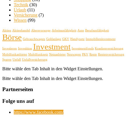
Technik
(30)
Urlaub
(11)
Versicherung
(7)
Wissen
(99)
Aktien
Aktienhandel
Altersvorsorge
Arbeitsunfähigkeit
Auto
Berufsunfähigkeit
Börse
Gebrauchtwagen
Geldanlage
GKV
Handynetz
Immobilieninvestment
Investment
Investieren
Investition
Investmentfonds
Krankenversicherung
Mobilfunkanbieter
Mubilfunknetz
Netzanbieter
Neuwagen
PKV
Rente
Rentenversicherung
Sparen
Unfall
Unfallversicherung
Bitte wähle den Tab Inhalt in den Widget Einstellungen.
Bitte wähle den Tab Inhalt in den Widget Einstellungen.
Partnerseiten
Folge uns auf
https://www.facebook.com/